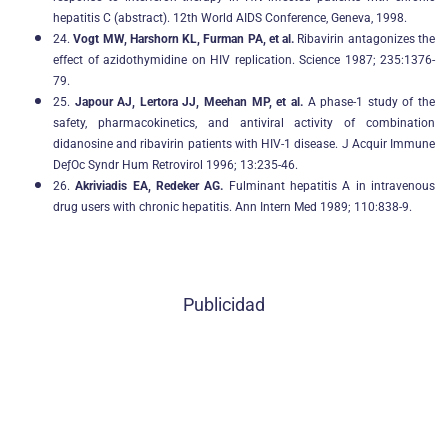
hepatitis C (abstract). 12th World AIDS Conference, Geneva, 1998.
24.
Vogt MW, Harshorn KL, Furman PA, et al.
Ribavirin antagonizes the
effect of azidothymidine on HIV replication. Science 1987; 235:1376-
79.
25.
Japour AJ, Lertora JJ, Meehan MP, et al.
A phase-1 study of the
safety, pharmacokinetics, and antiviral activity of combination
didanosine and ribavirin patients with HIV-1 disease. J Acquir Immune
DeƒOc Syndr Hum Retrovirol 1996; 13:235-46.
26.
Akriviadis EA, Redeker AG.
Fulminant hepatitis A in intravenous
drug users with chronic hepatitis. Ann Intern Med 1989; 110:838-9.
Publicidad