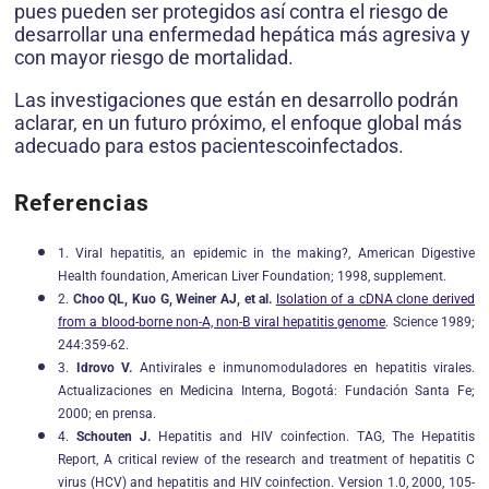
pues pueden ser protegidos así contra el riesgo de
desarrollar una enfermedad hepática más agresiva y
con mayor riesgo de mortalidad.
Las investigaciones que están en desarrollo podrán
aclarar, en un futuro próximo, el enfoque global más
adecuado para estos pacientescoinfectados.
Referencias
1. Viral hepatitis, an epidemic in the making?, American Digestive
Health foundation, American Liver Foundation; 1998, supplement.
2.
Choo QL, Kuo G, Weiner AJ, et al.
Isolation of a cDNA clone derived
from a blood-borne non-A, non-B viral hepatitis genome
. Science 1989;
244:359-62.
3.
Idrovo V.
Antivirales e inmunomoduladores en hepatitis virales.
Actualizaciones en Medicina Interna, Bogotá: Fundación Santa Fe;
2000; en prensa.
4.
Schouten J.
Hepatitis and HIV coinfection. TAG, The Hepatitis
Report, A critical review of the research and treatment of hepatitis C
virus (HCV) and hepatitis and HIV coinfection. Version 1.0, 2000, 105-