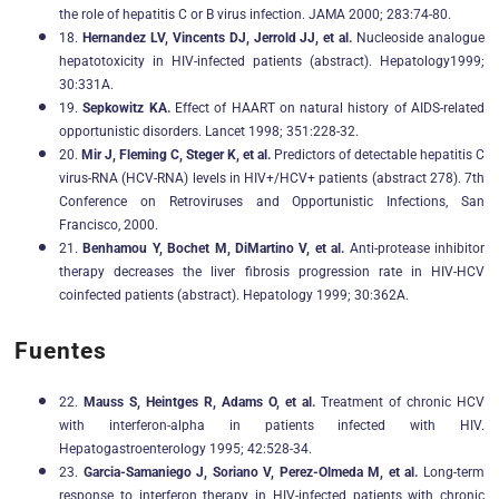
the role of hepatitis C or B virus infection. JAMA 2000; 283:74-80.
18.
Hernandez LV, Vincents DJ, Jerrold JJ, et al.
Nucleoside analogue
hepatotoxicity in HIV-infected patients (abstract). Hepatology1999;
30:331A.
19.
Sepkowitz KA.
Effect of HAART on natural history of AIDS-related
opportunistic disorders. Lancet 1998; 351:228-32.
20.
Mir J, Fleming C, Steger K, et al.
Predictors of detectable hepatitis C
virus-RNA (HCV-RNA) levels in HIV+/HCV+ patients (abstract 278). 7th
Conference on Retroviruses and Opportunistic Infections, San
Francisco, 2000.
21.
Benhamou Y, Bochet M, DiMartino V, et al.
Anti-protease inhibitor
therapy decreases the liver fibrosis progression rate in HIV-HCV
coinfected patients (abstract). Hepatology 1999; 30:362A.
Fuentes
22.
Mauss S, Heintges R, Adams O, et al.
Treatment of chronic HCV
with interferon-alpha in patients infected with HIV.
Hepatogastroenterology 1995; 42:528-34.
23.
Garcia-Samaniego J, Soriano V, Perez-Olmeda M, et al.
Long-term
response to interferon therapy in HIV-infected patients with chronic