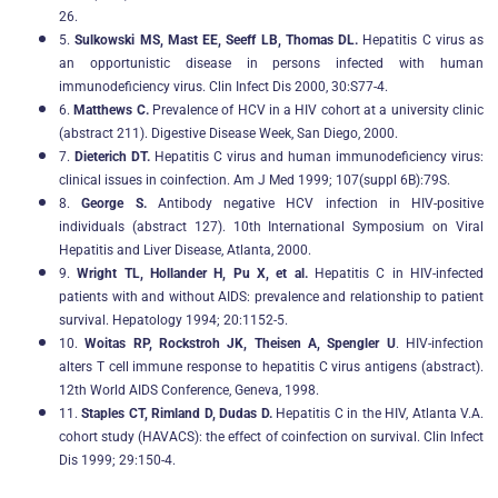
26.
5.
Sulkowski MS, Mast EE, Seeff LB, Thomas DL.
Hepatitis C virus as
an opportunistic disease in persons infected with human
immunodeficiency virus. Clin Infect Dis 2000, 30:S77-4.
6.
Matthews C.
Prevalence of HCV in a HIV cohort at a university clinic
(abstract 211). Digestive Disease Week, San Diego, 2000.
7.
Dieterich DT.
Hepatitis C virus and human immunodeficiency virus:
clinical issues in coinfection. Am J Med 1999; 107(suppl 6B):79S.
8.
George S.
Antibody negative HCV infection in HIV-positive
individuals (abstract 127). 10th International Symposium on Viral
Hepatitis and Liver Disease, Atlanta, 2000.
9.
Wright TL, Hollander H, Pu X, et al.
Hepatitis C in HIV-infected
patients with and without AIDS: prevalence and relationship to patient
survival. Hepatology 1994; 20:1152-5.
10.
Woitas RP, Rockstroh JK, Theisen A, Spengler U
. HIV-infection
alters T cell immune response to hepatitis C virus antigens (abstract).
12th World AIDS Conference, Geneva, 1998.
11.
Staples CT, Rimland D, Dudas D.
Hepatitis C in the HIV, Atlanta V.A.
cohort study (HAVACS): the effect of coinfection on survival. Clin Infect
Dis 1999; 29:150-4.