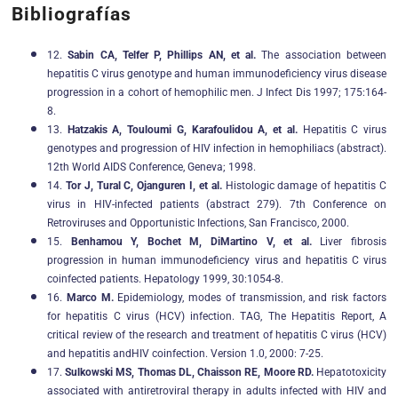
Bibliografías
12.
Sabin CA, Telfer P, Phillips AN, et al.
The association between
hepatitis C virus genotype and human immunodeficiency virus disease
progression in a cohort of hemophilic men. J Infect Dis 1997; 175:164-
8.
13.
Hatzakis A, Touloumi G, Karafoulidou A, et al.
Hepatitis C virus
genotypes and progression of HIV infection in hemophiliacs (abstract).
12th World AIDS Conference, Geneva; 1998.
14.
Tor J, Tural C, Ojanguren I, et al.
Histologic damage of hepatitis C
virus in HIV-infected patients (abstract 279). 7th Conference on
Retroviruses and Opportunistic Infections, San Francisco, 2000.
15.
Benhamou Y, Bochet M, DiMartino V, et al.
Liver fibrosis
progression in human immunodeficiency virus and hepatitis C virus
coinfected patients. Hepatology 1999, 30:1054-8.
16.
Marco M.
Epidemiology, modes of transmission, and risk factors
for hepatitis C virus (HCV) infection. TAG, The Hepatitis Report, A
critical review of the research and treatment of hepatitis C virus (HCV)
and hepatitis andHIV coinfection. Version 1.0, 2000: 7-25.
17.
Sulkowski MS, Thomas DL, Chaisson RE, Moore RD.
Hepatotoxicity
associated with antiretroviral therapy in adults infected with HIV and