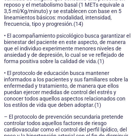
reposo y el metabolismo ba­sal (1 METs equivale a
3,5 ml/Kg/minuto) y se establecen con base en 5
lineamientos básicos: modali­dad, intensidad,
frecuencia, tipo y progresión.(14)
• El acompañamiento psicológico bus­ca garantizar el
bienestar del pa­ciente en este aspecto, de manera
que el individuo experimente me­nores niveles de
ansiedad y de de­presión, lo cual se ve reflejado de
forma positiva sobre la calidad de vida.(1)
• El protocolo de educación busca mantener
informados a los pacien­tes y sus familiares sobre la
enfer­medad y tratamiento, de manera que ellos
puedan ejercer medidas de control del estrés y
conocer todos aquellos aspectos relaciona­dos con
los estilos de vida que deben adoptar.(1)
– El protocolo de prevención secun­daria pretende
controlar todos aque­llos factores de riesgo
cardiovas­cular como el control del perfil li­pídico, del
peso y la hipertensión arterial con el fin de disminuir