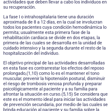
actividades que deben llevar a cabo los individuos en
su recupera­ción.
La fase I o intrahospitalaria tiene una duración
aproximada de 8 a 12 días, en la cual se involucran
todos los pa­cientes cuya condición hemodinámi­ca lo
permita; usualmente esta prime­ra fase de la
rehabilitación cardiaca se divide en dos etapas, la
primera de las cuales se desarrolla en la unidad de
cuidado intensivo y la segunda du­rante el resto de la
hospitalización del individuo.
El objetivo principal de las actividades desarrolladas
en esta fase es contrarrestar los efectos del reposo
prolongado,(1,10) como lo es el mante­ner el tono
muscular, prevenir la hi­potensión postural, disminuir
el ries­go de trombosis venosa profunda y preparar
psicológicamente al pacien­te y a su familia para
afrontar la si­tuación en curso.(5,15) Se considera que
este es el momento ideal para iniciar las actividades
de prevención secun­daria, por medio de las cuales se
brin­da educación al paciente y su familia sobre la