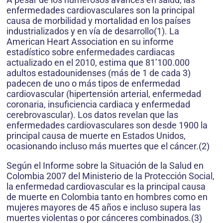
enfermeda­des cardiovasculares son la principal
causa de morbilidad y mortalidad en los países
industrializados y en vía de desarrollo(1). La
American Heart Asso­ciation en su informe
estadístico sobre enfermedades cardiacas
actualizado en el 2010, estima que 81’100.000
adultos estadounidenses (más de 1 de cada 3)
padecen de uno o más tipos de enfer­medad
cardiovascular (hipertensión arterial, enfermedad
coronaria, insufi­ciencia cardiaca y enfermedad
cerebro­vascular). Los datos revelan que las
enfermedades cardiovasculares son desde 1900 la
principal causa de muer­te en Estados Unidos,
ocasionando incluso más muertes que el cáncer.(2)
Según el Informe sobre la Situación de la Salud en
Colombia 2007 del Mi­nisterio de la Protección Social,
la en­fermedad cardiovascular es la princi­pal causa
de muerte en Colombia tan­to en hombres como en
mujeres ma­yores de 45 años e incluso supera las
muertes violentas o por cánceres com­binados.(3)