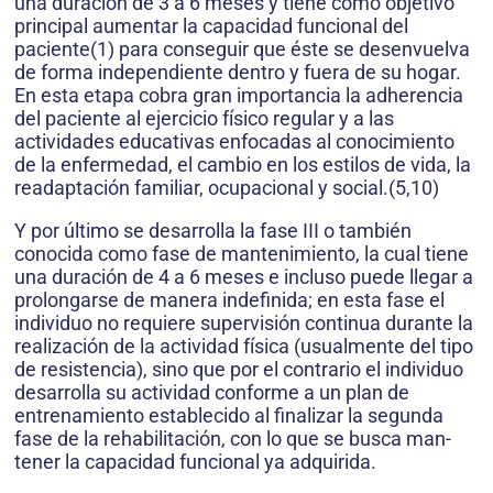
una duración de 3 a 6 meses y tiene como objetivo
prin­cipal aumentar la capacidad funcional del
paciente(1) para conseguir que éste se desenvuelva
de forma independien­te dentro y fuera de su hogar.
En esta etapa cobra gran importancia la ad­herencia
del paciente al ejercicio físi­co regular y a las
actividades educa­tivas enfocadas al conocimiento
de la enfermedad, el cambio en los estilos de vida, la
readaptación familiar, ocu­pacional y social.(5,10)
Y por último se desarrolla la fase III o también
conocida como fase de mantenimiento, la cual tiene
una du­ración de 4 a 6 meses e incluso pue­de llegar a
prolongarse de manera in­definida; en esta fase el
individuo no requiere supervisión continua duran­te la
realización de la actividad física (usualmente del tipo
de resistencia), sino que por el contrario el individuo
desarrolla su actividad conforme a un plan de
entrenamiento establecido al finalizar la segunda
fase de la reha­bilitación, con lo que se busca man­
tener la capacidad funcional ya ad­quirida.