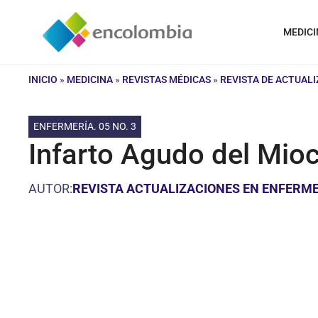
Saltar
al
MEDICI
contenido
INICIO
»
MEDICINA
»
REVISTAS MÉDICAS
»
REVISTA DE ACTUAL
ENFERMERÍA. 05 NO. 3
Infarto Agudo del Mio
AUTOR:
REVISTA ACTUALIZACIONES EN ENFERME