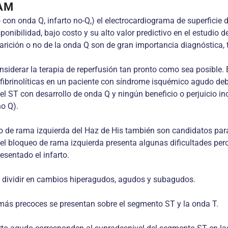
IAM
con onda Q, infarto no-Q,) el electrocardiograma de superficie d
nibilidad, bajo costo y su alto valor predictivo en el estudio 
rición o no de la onda Q son de gran importancia diagnóstica, t
considerar la terapia de reperfusión tan pronto como sea posible
s fibrinolíticas en un paciente con síndrome isquémico agudo de
el ST con desarrollo de onda Q y ningún beneficio o perjuicio i
o Q).
o de rama izquierda del Haz de His también son candidatos para
el bloqueo de rama izquierda presenta algunas dificultades pero
esentado el infarto.
e dividir en cambios hiperagudos, agudos y subagudos.
 más precoces se presentan sobre el segmento ST y la onda T.