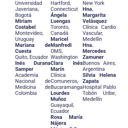
Universidad
Hartford,
New York
Javeriana,
Connecticut
Hna.
Bogotá
Ángela
Margarita
Miriam
Luengas
Velásquez
Costabel
Toronto,
Clínica Cardio
Montevideo,
Canadá
Vascular,
Uruguay
Maricel
Medellín
Mariana de
Manfredi
Hna.
Cuesta
OMS,
Mercedes
Quito, Ecuador
Washington
Zamuner
Inés Durana
Clara Inés
Buenos Aires,
Samper
Marín
Argentina
Academia
Clínica
Silvia Helena
Nacional de
Comuneros,
Zapata
Medicina de
Bucaramanga
Hospital Pablo
Colombia
Lourdes
Tobón Uribe,
Muñoz
Medellín
Guayaquil,
Ecuador
Rosa María
Nájera