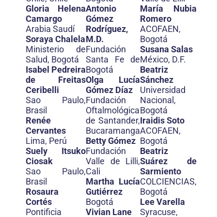
Gloria Helena
Antonio
María Nubia
Camargo
Gómez
Romero
Arabia Saudí
Rodríguez,
ACOFAEN,
Soraya Chalela
M.D.
Bogotá
Ministerio de
Fundación
Susana Salas
Salud, Bogotá
Santa Fe de
México, D.F.
Isabel Pedreira
Bogotá
Beatriz
de Freitas
Olga Lucía
Sánchez
Ceribelli
Gómez Díaz
Universidad
Sao Paulo,
Fundación
Nacional,
Brasil
Oftalmológica
Bogotá
Renée
de Santander,
Iraidis Soto
Cervantes
Bucaramanga
ACOFAEN,
Lima, Perú
Betty Gómez
Bogotá
Suely Itsuko
Fundación
Beatriz
Ciosak
Valle de Lilli,
Suárez de
Sao Paulo,
Cali
Sarmiento
Brasil
Martha Lucía
COLCIENCIAS,
Rosaura
Gutiérrez
Bogotá
Cortés
Bogotá
Lee Varella
Pontificia
Vivian Lane
Syracuse,