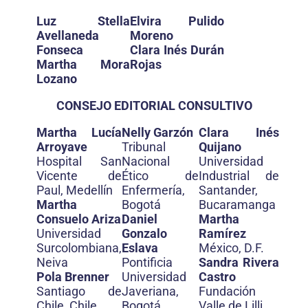
Luz Stella
Elvira Pulido
Avellaneda
Moreno
Fonseca
Clara Inés Durán
Martha Mora
Rojas
Lozano
CONSEJO EDITORIAL CONSULTIVO
Martha Lucía
Nelly Garzón
Clara Inés
Arroyave
Tribunal
Quijano
Hospital San
Nacional
Universidad
Vicente de
Ético de
Industrial de
Paul, Medellín
Enfermería,
Santander,
Martha
Bogotá
Bucaramanga
Consuelo Ariza
Daniel
Martha
Universidad
Gonzalo
Ramírez
Surcolombiana,
Eslava
México, D.F.
Neiva
Pontificia
Sandra Rivera
Pola Brenner
Universidad
Castro
Santiago de
Javeriana,
Fundación
Chile, Chile
Bogotá
Valle de Lilli