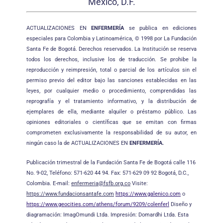
México, D.F.
ACTUALIZACIONES EN
ENFERMERÍA
se publica en ediciones
especiales para Colombia y Latinoamérica, © 1998 por La Fundación
Santa Fe de Bogotá. Derechos reservados. La Institución se reserva
todos los derechos, inclusive los de traducción. Se prohibe la
reproducción y reimpresión, total o parcial de los artículos sin el
permiso previo del editor bajo las sanciones establecidas en las
leyes, por cualquier medio o procedimiento, comprendidas las
reprografía y el tratamiento informativo, y la distribución de
ejemplares de ella, mediante alquiler o préstamo público. Las
opiniones editoriales o científicas que se emitan con firmas
comprometen exclusivamente la responsabilidad de su autor, en
ningún caso la de ACTUALIZACIONES EN
ENFERMERÍA.
Publicación trimestral de la Fundación Santa Fe de Bogotá calle 116
No. 9-02, Teléfono: 571-620 44 94. Fax: 571-629 09 92 Bogotá, D.C.,
Colombia. E-mail:
enfermeria@fsfb.org.co
Visite:
https://www.fundacionsantafe.com
https://www.galenico.com
o
https://www.geocities.com/athens/forum/9209/colenferl
Diseño y
diagramación: ImagOmundi Ltda. Impresión: Domardhi Ltda. Esta