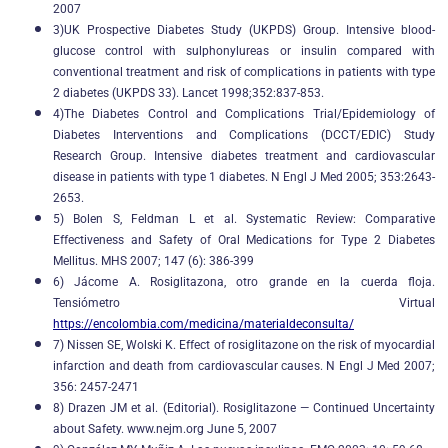
2007
3)UK Prospective Diabetes Study (UKPDS) Group. Intensive blood-
glucose control with sulphonylureas or insulin compared with
conventional treatment and risk of complications in patients with type
2 diabetes (UKPDS 33). Lancet 1998;352:837-853.
4)The Diabetes Control and Complications Trial/Epidemiology of
Diabetes Interventions and Complications (DCCT/EDIC) Study
Research Group. Intensive diabetes treatment and cardiovascular
disease in patients with type 1 diabetes. N Engl J Med 2005; 353:2643-
2653.
5) Bolen S, Feldman L et al. Systematic Review: Comparative
Effectiveness and Safety of Oral Medications for Type 2 Diabetes
Mellitus. MHS 2007; 147 (6): 386-399
6) Jácome A. Rosiglitazona, otro grande en la cuerda floja.
Tensiómetro Virtual
https://encolombia.com/medicina/materialdeconsulta/
7) Nissen SE, Wolski K. Effect of rosiglitazone on the risk of myocardial
infarction and death from cardiovascular causes. N Engl J Med 2007;
356: 2457-2471
8) Drazen JM et al. (Editorial). Rosiglitazone — Continued Uncertainty
about Safety. www.nejm.org June 5, 2007