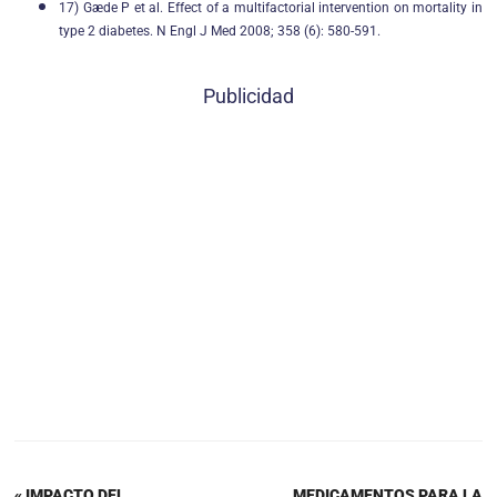
17) Gæde P et al. Effect of a multifactorial intervention on mortality in
type 2 diabetes. N Engl J Med 2008; 358 (6): 580-591.
Publicidad
« IMPACTO DEL
MEDICAMENTOS PARA LA