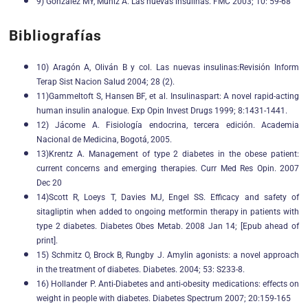
9) González MY, Muñiz A. Las nuevas insulinas. FMC 2003; 10: 59-68
Bibliografías
10) Aragón A, Oliván B y col. Las nuevas insulinas:Revisión Inform
Terap Sist Nacion Salud 2004; 28 (2).
11)Gammeltoft S, Hansen BF, et al. Insulinaspart: A novel rapid-acting
human insulin analogue. Exp Opin Invest Drugs 1999; 8:1431-1441.
12) Jácome A. Fisiología endocrina, tercera edición. Academia
Nacional de Medicina, Bogotá, 2005.
13)Krentz A. Management of type 2 diabetes in the obese patient:
current concerns and emerging therapies. Curr Med Res Opin. 2007
Dec 20
14)Scott R, Loeys T, Davies MJ, Engel SS. Efficacy and safety of
sitagliptin when added to ongoing metformin therapy in patients with
type 2 diabetes. Diabetes Obes Metab. 2008 Jan 14; [Epub ahead of
print].
15) Schmitz O, Brock B, Rungby J. Amylin agonists: a novel approach
in the treatment of diabetes. Diabetes. 2004; 53: S233-8.
16) Hollander P. Anti-Diabetes and anti-obesity medications: effects on
weight in people with diabetes. Diabetes Spectrum 2007; 20:159-165