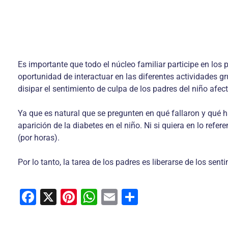
Es importante que todo el núcleo familiar participe en lo
oportunidad de interactuar en las diferentes actividades gr
disipar el sentimiento de culpa de los padres del niño afec
Ya que es natural que se pregunten en qué fallaron y qué h
aparición de la diabetes en el niño. Ni si quiera en lo refe
(por horas).
Por lo tanto, la tarea de los padres es liberarse de los sen
F
X
Pi
W
E
C
a
nt
h
m
o