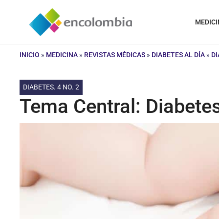
Saltar
al
MEDICI
contenido
INICIO
»
MEDICINA
»
REVISTAS MÉDICAS
»
DIABETES AL DÍA
»
DI
DIABETES. 4 NO. 2
Tema Central: Diabetes