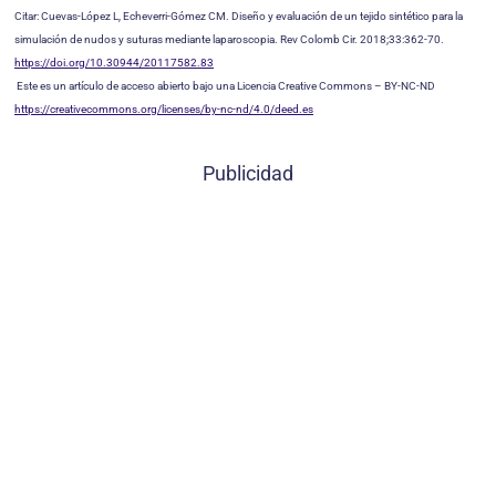
Citar: Cuevas-López L, Echeverri-Gómez CM. Diseño y evaluación de un tejido sintético para la
simulación de nudos y suturas mediante laparoscopia. Rev Colomb Cir. 2018;33:362-70.
https://doi.org/10.30944/20117582.83
Este es un artículo de acceso abierto bajo una Licencia Creative Commons – BY-NC-ND
https://creativecommons.org/licenses/by-nc-nd/4.0/deed.es
Publicidad