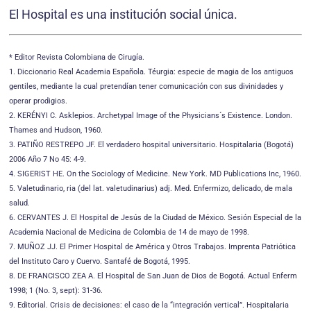
El Hospital es una institución social única.
* Editor Revista Colombiana de Cirugía.
1. Diccionario Real Academia Española. Téurgia: especie de magia de los antiguos
gentiles, mediante la cual pretendían tener comunicación con sus divinidades y
operar prodigios.
2. KERÉNYI C. Asklepios. Archetypal Image of the Physicians´s Existence. London.
Thames and Hudson, 1960.
3. PATIÑO RESTREPO JF. El verdadero hospital universitario. Hospitalaria (Bogotá)
2006 Año 7 No 45: 4-9.
4. SIGERIST HE. On the Sociology of Medicine. New York. MD Publications Inc, 1960.
5. Valetudinario, ria (del lat. valetudinarius) adj. Med. Enfermizo, delicado, de mala
salud.
6. CERVANTES J. El Hospital de Jesús de la Ciudad de México. Sesión Especial de la
Academia Nacional de Medicina de Colombia de 14 de mayo de 1998.
7. MUÑOZ JJ. El Primer Hospital de América y Otros Trabajos. Imprenta Patriótica
del Instituto Caro y Cuervo. Santafé de Bogotá, 1995.
8. DE FRANCISCO ZEA A. El Hospital de San Juan de Dios de Bogotá. Actual Enferm
1998; 1 (No. 3, sept): 31-36.
9. Editorial. Crisis de decisiones: el caso de la “integración vertical”. Hospitalaria