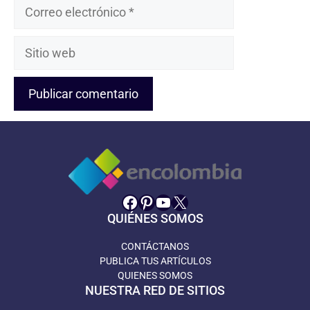
Correo
electrónico
Sitio
web
Facebook
Pinterest
YouTube
X
QUIÉNES SOMOS
CONTÁCTANOS
PUBLICA TUS ARTÍCULOS
QUIENES SOMOS
NUESTRA RED DE SITIOS