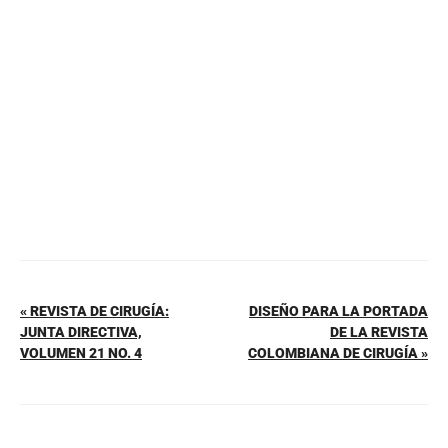
b
st
A
ar
o
p
tir
o
p
k
« REVISTA DE CIRUGÍA:
DISEÑO PARA LA PORTADA
JUNTA DIRECTIVA,
DE LA REVISTA
VOLUMEN 21 NO. 4
COLOMBIANA DE CIRUGÍA »