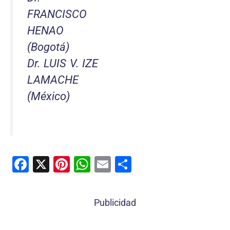
FRANCISCO
HENAO
(Bogotá)
Dr. LUIS V. IZE
LAMACHE
(México)
F
X
Pi
W
E
C
a
nt
h
m
o
c
er
at
ai
m
Publicidad
e
e
s
l
p