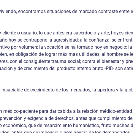
iendo, encontramos situaciones de marcado contraste entre el a
iente o usuario; lo que antes era sacerdocio y arte, hoyes cienc
ño hoy se contrapone la agresividad; a la confianza, se enfren
centivo por volumen; la vocación se ha tomado hoy en negocio; la
 bien, en obligación de lograr máximas utilidades; al hombre se l
res, con el consiguiente trauma social; contra el bienestar y p
uación y de crecimiento del producto interno bruto -PIB- son satis
insaciable de crecimiento de los mercados, la apertura y la glob
n médico-paciente para dar cabida a la relación médico-entidad 
, prevención y exigencia de derechos, antes que cumplimiento de 
económico, que de resarcimiento humanístico, fruto muchas de e
s, antes que de impericia o negligencia de los demandados. So