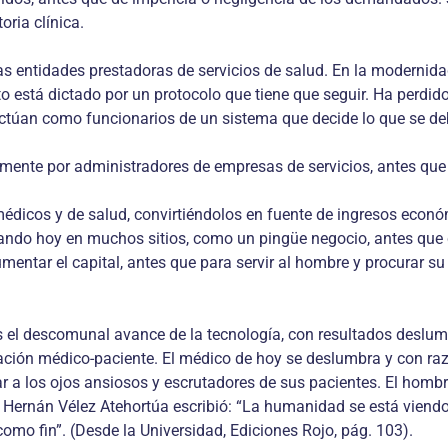
oria clínica.
entidades prestadoras de servicios de salud. En la modernidad 
nto está dictado por un protocolo que tiene que seguir. Ha perd
actúan como funcionarios de un sistema que decide lo que se de
lmente por administradores de empresas de servicios, antes que
s médicos y de salud, convirtiéndolos en fuente de ingresos ec
mirando hoy en muchos sitios, como un pingüe negocio, antes que
tar el capital, antes que para servir al hombre y procurar su b
 el descomunal avance de la tecnología, con resultados deslu
ación médico-paciente. El médico de hoy se deslumbra y con raz
rar a los ojos ansiosos y escrutadores de sus pacientes. El hom
fo Hernán Vélez Atehortúa escribió: “La humanidad se está viend
o fin”. (Desde la Universidad, Ediciones Rojo, pág. 103).