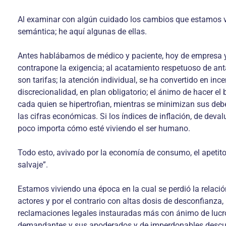
Al examinar con algún cuidado los cambios que estamos viv
semántica; he aquí algunas de ellas.
Antes hablábamos de médico y paciente, hoy de empresa y cl
contrapone la exigencia; al acatamiento respetuoso de anta
son tarifas; la atención individual, se ha convertido en in
discrecionalidad, en plan obligatorio; el ánimo de hacer el
cada quien se hipertrofian, mientras se minimizan sus debe
las cifras económicas. Si los índices de inflación, de deval
poco importa cómo esté viviendo el ser humano.
Todo esto, avivado por la economía de consumo, el apetito 
salvaje”.
Estamos viviendo una época en la cual se perdió la relació
actores y por el contrario con altas dosis de desconfianza
reclamaciones legales instauradas más con ánimo de lucro 
demandantes y sus apoderados y de imperdonables descuido