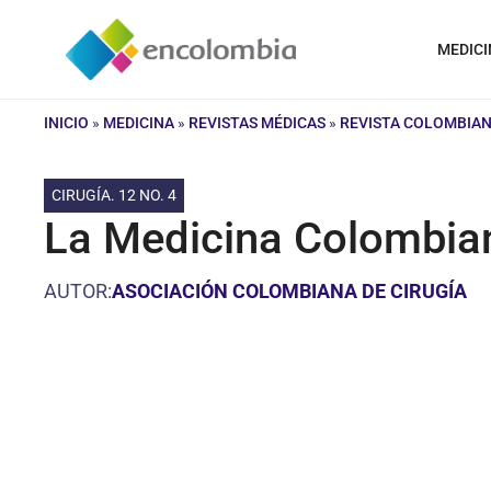
Saltar
al
MEDICI
contenido
INICIO
»
MEDICINA
»
REVISTAS MÉDICAS
»
REVISTA COLOMBIAN
CIRUGÍA. 12 NO. 4
La Medicina Colombian
AUTOR:
ASOCIACIÓN COLOMBIANA DE CIRUGÍA