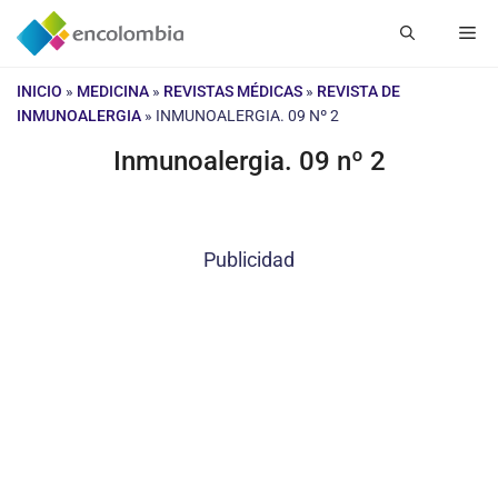
Saltar
Me
al
contenido
INICIO
»
MEDICINA
»
REVISTAS MÉDICAS
»
REVISTA DE
INMUNOALERGIA
»
INMUNOALERGIA. 09 Nº 2
Inmunoalergia. 09 nº 2
Publicidad