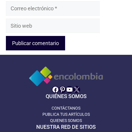
Correo
electrónico
Sitio
web
Facebook
Pinterest
YouTube
X
QUIÉNES SOMOS
CONTÁCTANOS
PUBLICA TUS ARTÍCULOS
QUIENES SOMOS
NUESTRA RED DE SITIOS