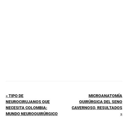
b
st
A
ar
o
p
tir
o
p
k
« TIPO DE
MICROANATOMÍA
NEUROCIRUJANOS QUE
QUIRÚRGICA DEL SENO
NECESITA COLOMBIA:
CAVERNOSO, RESULTADOS
MUNDO NEUROQUIRÚRGICO
»