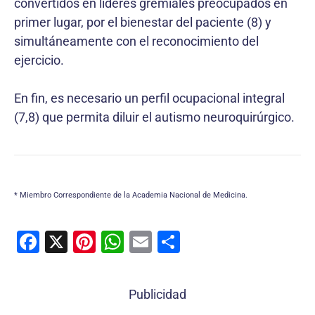
convertidos en líderes gremiales preocupados en
primer lugar, por el bienestar del paciente (8) y
simultáneamente con el reconocimiento del
ejercicio.
En fin, es necesario un perfil ocupacional integral
(7,8) que permita diluir el autismo neuroquirúrgico.
* Miembro Correspondiente de la Academia Nacional de Medicina.
F
X
Pi
W
E
C
a
nt
h
m
o
c
er
at
ai
m
Publicidad
e
e
s
l
p