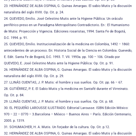
23. HERNÁNDEZ DE ALBA OSPINA, G. Quinas Amargas. El sabio Mutis y la discusión
naturalista del siglo XVIII. Op. Cit. p. 24.
24. QUEVEDO, Emilio. José Celestino Mutis ante la Higiene Pública: Un oráculo
periférico preso en un Paradigma Metropolitano Contradictorio. En : El Humanismo
de Mutis: Proyección y Vigencia. Ediciones rosaristas, 1994. Santa Fe de Bogotá,
D.C. 1994. p. 91.
25. QUEVEDO, Emilio. Institucionalización de la medicina en Colombia, 1492 – 1860:
antecedentes de un proceso. En: Historia Social de la Ciencia en Colombia. Quevedo,
E. Edit. Santa Fe de Bogotá, D.C. 1993. T. VII. 1993a. pp. 100 – 106. Citado por
QUEVEDO, E. José Celestino Mutis ante la Higiene Pública: Op. Cit. p. 91.
26. HERNÁNDEZ DE ALBA OSPINA, G. Quinas Amargas. El sabio Mutis y la discusión
naturalista del siglo XVIII. Op. Cit. p. 29.
27. LLINÁS CUENTAS, J. P. Mutis: el hombre y sus sueños. Op. Cit. pp. 66 – 67.
28. GUTIÉRREZ, P. E. El Sabio Mutis y la medicina en Santafé durante el Virreinato.
Op. Cit. p. 84.
29. LLINÁS CUENTAS, J. P. Mutis: el hombre y sus sueños. Op. Cit. p. 68.
30. EL PEQUEÑO LAROUSSE ILUSTRADO. Editorial Larousse. ISBN Edición México:
970 – 22 – 0770 – 3.Barcelona – México – Buenos Aires – París. Edición Centenario,
2005. p. 1319.
31. SCHUMACHER, H. A. Mutis. Un forjador de la cultura. Op. Cit. p.12.
32. HERNÁNDEZ DE ALBA OSPINA, G. Quinas Amargas. El sabio Mutis y la discusión