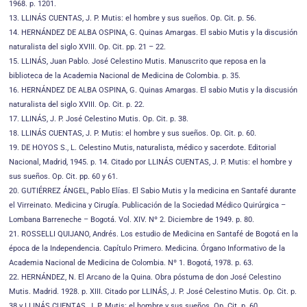
1968. p. 1201.
13. LLINÁS CUENTAS, J. P. Mutis: el hombre y sus sueños. Op. Cit. p. 56.
14. HERNÁNDEZ DE ALBA OSPINA, G. Quinas Amargas. El sabio Mutis y la discusión
naturalista del siglo XVIII. Op. Cit. pp. 21 – 22.
15. LLINÁS, Juan Pablo. José Celestino Mutis. Manuscrito que reposa en la
biblioteca de la Academia Nacional de Medicina de Colombia. p. 35.
16. HERNÁNDEZ DE ALBA OSPINA, G. Quinas Amargas. El sabio Mutis y la discusión
naturalista del siglo XVIII. Op. Cit. p. 22.
17. LLINÁS, J. P. José Celestino Mutis. Op. Cit. p. 38.
18. LLINÁS CUENTAS, J. P. Mutis: el hombre y sus sueños. Op. Cit. p. 60.
19. DE HOYOS S., L. Celestino Mutis, naturalista, médico y sacerdote. Editorial
Nacional, Madrid, 1945. p. 14. Citado por LLINÁS CUENTAS, J. P. Mutis: el hombre y
sus sueños. Op. Cit. pp. 60 y 61.
20. GUTIÉRREZ ÁNGEL, Pablo Elías. El Sabio Mutis y la medicina en Santafé durante
el Virreinato. Medicina y Cirugía. Publicación de la Sociedad Médico Quirúrgica –
Lombana Barreneche – Bogotá. Vol. XIV. Nº 2. Diciembre de 1949. p. 80.
21. ROSSELLI QUIJANO, Andrés. Los estudio de Medicina en Santafé de Bogotá en la
época de la Independencia. Capítulo Primero. Medicina. Órgano Informativo de la
Academia Nacional de Medicina de Colombia. Nº 1. Bogotá, 1978. p. 63.
22. HERNÁNDEZ, N. El Arcano de la Quina. Obra póstuma de don José Celestino
Mutis. Madrid. 1928. p. XIII. Citado por LLINÁS, J. P. José Celestino Mutis. Op. Cit. p.
38 y LLINÁS CUENTAS, J. P. Mutis: el hombre y sus sueños. Op. Cit. p. 60.