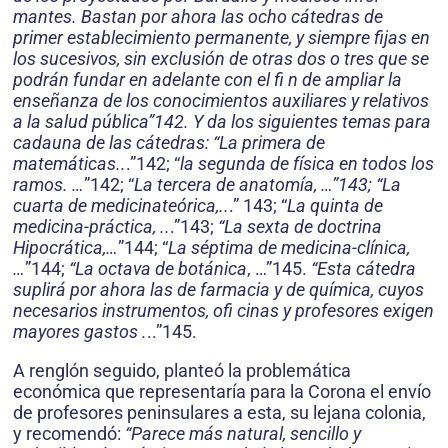
mantes. Bastan por ahora las ocho cátedras de
primer establecimiento permanente, y siempre fijas en
los sucesivos, sin exclusión de otras dos o tres que se
podrán fundar en adelante con el fi n de ampliar la
enseñanza de los conocimientos auxiliares y relativos
a la salud pública”142. Y da los siguientes temas para
cadauna de las cátedras: “La primera de
matemáticas..
.”142; “
la segunda de física en todos los
ramos. …
”142; “
La tercera de anatomía, …”143; “La
cuarta de medicinateórica,..
.” 143; “
La quinta de
medicina-práctica, ..
.”143;
“La sexta de doctrina
Hipocrática,…
”144; “
La séptima de medicina-clínica,
…
”144;
“La octava de botánica
, …”145.
“Esta cátedra
suplirá por ahora las de farmacia y de química, cuyos
necesarios instrumentos, ofi cinas y profesores exigen
mayores gastos .
..”145.
A renglón seguido, planteó la problemática
económica que representaría para la Corona el envío
de profesores peninsulares a esta, su lejana colonia,
y recomendó:
“Parece más natural, sencillo y