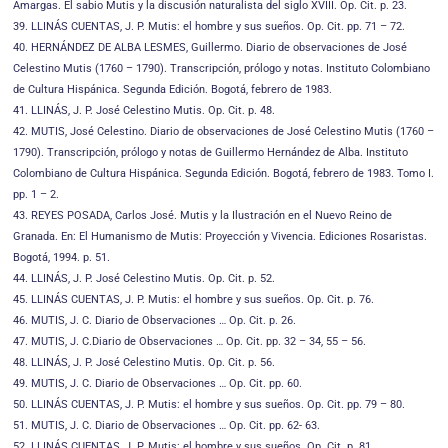
Amargas. El sabio Mutis y la discusión naturalista del siglo XVIII. Op. Cit. p. 23.
39. LLINÁS CUENTAS, J. P. Mutis: el hombre y sus sueños. Op. Cit. pp. 71 – 72.
40. HERNÁNDEZ DE ALBA LESMES, Guillermo. Diario de observaciones de José
Celestino Mutis (1760 – 1790). Transcripción, prólogo y notas. Instituto Colombiano
de Cultura Hispánica. Segunda Edición. Bogotá, febrero de 1983.
41. LLINÁS, J. P. José Celestino Mutis. Op. Cit. p. 48.
42. MUTIS, José Celestino. Diario de observaciones de José Celestino Mutis (1760 –
1790). Transcripción, prólogo y notas de Guillermo Hernández de Alba. Instituto
Colombiano de Cultura Hispánica. Segunda Edición. Bogotá, febrero de 1983. Tomo I.
pp. 1 – 2.
43. REYES POSADA, Carlos José. Mutis y la Ilustración en el Nuevo Reino de
Granada. En: El Humanismo de Mutis: Proyección y Vivencia. Ediciones Rosaristas.
Bogotá, 1994. p. 51.
44. LLINÁS, J. P. José Celestino Mutis. Op. Cit. p. 52.
45. LLINÁS CUENTAS, J. P. Mutis: el hombre y sus sueños. Op. Cit. p. 76.
46. MUTIS, J. C. Diario de Observaciones … Op. Cit. p. 26.
47. MUTIS, J. C.Diario de Observaciones … Op. Cit. pp. 32 – 34, 55 – 56.
48. LLINÁS, J. P. José Celestino Mutis. Op. Cit. p. 56.
49. MUTIS, J. C. Diario de Observaciones … Op. Cit. pp. 60.
50. LLINÁS CUENTAS, J. P. Mutis: el hombre y sus sueños. Op. Cit. pp. 79 – 80.
51. MUTIS, J. C. Diario de Observaciones … Op. Cit. pp. 62- 63.
52. LLINÁS CUENTAS, J. P. Mutis: el hombre y sus sueños. Op. Cit. p. 81.