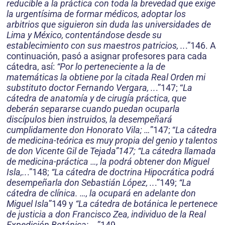
reducible a la práctica con toda la brevedad que exige
la urgentísima de formar médicos, adoptar los
arbitrios que siguieron sin duda las universidades de
Lima y México, contentándose desde su
establecimiento con sus maestros patricios, ..
.”146. A
continuación, pasó a asignar profesores para cada
cátedra, así:
“Por lo perteneciente a la de
matemáticas la obtiene por la citada Real Orden mi
substituto doctor Fernando Vergara, ..
.”147; “
La
cátedra de anatomía y de cirugía práctica, que
deberán separarse cuando puedan ocuparla
discípulos bien instruidos, la desempeñará
cumplidamente don Honorato Vila; …
”147; “
La cátedra
de medicina-teórica es muy propia del genio y talentos
de don Vicente Gil de Tejada”147; “La cátedra llamada
de medicina-práctica …, la podrá obtener don Miguel
Isla,..
.”148;
“La cátedra de doctrina Hipocrática podrá
desempeñarla don Sebastián López, ..
.”149;
“La
cátedra de clínica. …, la ocupará en adelante don
Miguel Isla
”149 y
“La cátedra de botánica le pertenece
de justicia a don Francisco Zea, individuo de la Real
Expedición Botánica; ..
.”149.