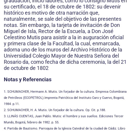
graduación, inició labores, como lo consignó Mutis en
su certificado, el 18 de octubre de 1802: su devenir
histórico es motivo de otra narración que,
naturalmente, se sale del objetivo de las presentes
notas. Sin embargo, la tarjeta de invitación de Don
Miguel de Isla, Rector de la Escuela, a Don José
Celestino Mutis para asistir a la in auguración oficial
y primera clase de la Facultad, la cual, enmarcada,
adorna uno de los muros del Archivo Histórico de la
Universidad Colegio Mayor de Nuestra Señora del
Rosario da, como fecha de dicha ceremonia, la del 21
de octubre de 1802
Notas y Referencias
1. SCHUMACHER, Hermann A. Mutis. Un forjador de la cultura. Empresa Colombiana
de Petróleos (ECOPETROL).Imprenta Patriótica del Instituto Caro y Cuervo, Bogotá,
1984. p.11.
2. SCHUMACHER, H. A. Mutis. Un forjador de la cultura. Op. Cit. p.188.
3. LLINÁS CUENTAS, Juan Pablo. Mutis: el hombre y sus sueños. Ediciones Tercer
Mundo, Bogotá, febrero de 1982. p. 55.
4. Partida de Bautismo. Parroquia de la Iglesia Catedral de la ciudad de Cádiz. Libro