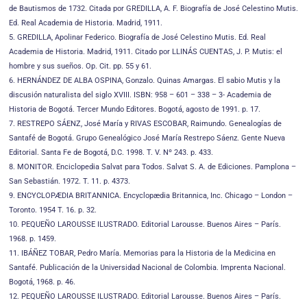
de Bautismos de 1732. Citada por GREDILLA, A. F. Biografía de José Celestino Mutis.
Ed. Real Academia de Historia. Madrid, 1911.
5. GREDILLA, Apolinar Federico. Biografía de José Celestino Mutis. Ed. Real
Academia de Historia. Madrid, 1911. Citado por LLINÁS CUENTAS, J. P. Mutis: el
hombre y sus sueños. Op. Cit. pp. 55 y 61.
6. HERNÁNDEZ DE ALBA OSPINA, Gonzalo. Quinas Amargas. El sabio Mutis y la
discusión naturalista del siglo XVIII. ISBN: 958 – 601 – 338 – 3- Academia de
Historia de Bogotá. Tercer Mundo Editores. Bogotá, agosto de 1991. p. 17.
7. RESTREPO SÁENZ, José María y RIVAS ESCOBAR, Raimundo. Genealogías de
Santafé de Bogotá. Grupo Genealógico José María Restrepo Sáenz. Gente Nueva
Editorial. Santa Fe de Bogotá, D.C. 1998. T. V. Nº 243. p. 433.
8. MONITOR. Enciclopedia Salvat para Todos. Salvat S. A. de Ediciones. Pamplona –
San Sebastián. 1972. T. 11. p. 4373.
9. ENCYCLOPÆDIA BRITANNICA. Encyclopædia Britannica, Inc. Chicago – London –
Toronto. 1954 T. 16. p. 32.
10. PEQUEÑO LAROUSSE ILUSTRADO. Editorial Larousse. Buenos Aires – París.
1968. p. 1459.
11. IBÁÑEZ TOBAR, Pedro María. Memorias para la Historia de la Medicina en
Santafé. Publicación de la Universidad Nacional de Colombia. Imprenta Nacional.
Bogotá, 1968. p. 46.
12. PEQUEÑO LAROUSSE ILUSTRADO. Editorial Larousse. Buenos Aires – París.