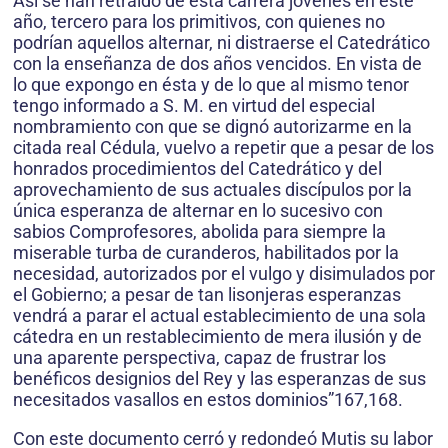
Así se han retraído de esta carrera jóvenes en este
año, tercero para los primitivos, con quienes no
podrían aquellos alternar, ni distraerse el Catedrático
con la enseñanza de dos años vencidos. En vista de
lo que expongo en ésta y de lo que al mismo tenor
tengo informado a S. M. en virtud del especial
nombramiento con que se dignó autorizarme en la
citada real Cédula, vuelvo a repetir que a pesar de los
honrados procedimientos del Catedrático y del
aprovechamiento de sus actuales discípulos por la
única esperanza de alternar en lo sucesivo con
sabios Comprofesores, abolida para siempre la
miserable turba de curanderos, habilitados por la
necesidad, autorizados por el vulgo y disimulados por
el Gobierno; a pesar de tan lisonjeras esperanzas
vendrá a parar el actual establecimiento de una sola
cátedra en un restablecimiento de mera ilusión y de
una aparente perspectiva, capaz de frustrar los
benéficos designios del Rey y las esperanzas de sus
necesitados vasallos en estos dominios”167,168.
Con este documento cerró y redondeó Mutis su labor