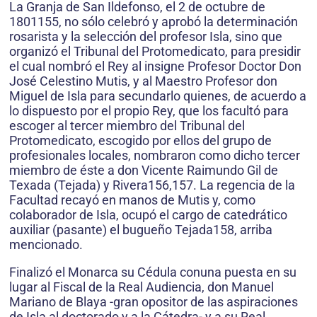
La Granja de San Ildefonso, el 2 de octubre de
1801155, no sólo celebró y aprobó la determinación
rosarista y la selección del profesor Isla, sino que
organizó el Tribunal del Protomedicato, para presidir
el cual nombró el Rey al insigne Profesor Doctor Don
José Celestino Mutis, y al Maestro Profesor don
Miguel de Isla para secundarlo quienes, de acuerdo a
lo dispuesto por el propio Rey, que los facultó para
escoger al tercer miembro del Tribunal del
Protomedicato, escogido por ellos del grupo de
profesionales locales, nombraron como dicho tercer
miembro de éste a don Vicente Raimundo Gil de
Texada (Tejada) y Rivera156,157. La regencia de la
Facultad recayó en manos de Mutis y, como
colaborador de Isla, ocupó el cargo de catedrático
auxiliar (pasante) el bugueño Tejada158, arriba
mencionado.
Finalizó el Monarca su Cédula conuna puesta en su
lugar al Fiscal de la Real Audiencia, don Manuel
Mariano de Blaya -gran opositor de las aspiraciones
de Isla al doctorado y a la Cátedra- y a su Real