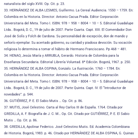
naturalista del siglo XVIII. Op. Cit. p. 23.
33. HERNÁNDEZ DE ALBA LESMES, Guillermo. La Cereal Audiencia. 1550 – 1759. En:
Colombia en la Historia. Director: Antonio Cacua Prada. Editor Corporación
Universitaria del Meta. Tomo I. ISBN: 978 – 958 – 8004 – 10 – 5. Editorial Guadalupe
Ltda.. Bogotá, D. C., 19 de julio de 2007. Parte Cuarta. Capt. XIII. El Comendador Don
José de Solís y Folch de Cardona. Su personalidad de excepción, don de mando y
señorío ejemplar. Su acertado gobierno, su caridad y piadosa devoción. Su vocación
religiosa lo determina a tomar el hábito de Hermano Franciscano. Pp 468 – 481.
34. HENAO, Jesús María y ARRUBLA, Gerardo. Historia de Colombia para la
Enseñanza Secundaria. Editorial Librería Voluntad. 8ª Edición. Bogotá, 1967. p. 250.
35. HERNÁNDEZ DE ALBA OSPINA, Gonzalo. La Ilustración. 1760 – 1784. En:
Colombia en la Historia. Director: Antonio Cacua Prada. Editor Corporación
Universitaria del Meta. Tomo I. ISBN: 978 – 958 – 8004 – 10 – 5. Editorial Guadalupe
Ltda.. Bogotá, D. C., 19 de julio de 2007. Parte Quinta. Capt. IV. El “Introductor de
novedades”. p. 544.
36. GUTIÉRREZ, P. E. El Sabio Mutis … Op. Cit. p. 86.
37. MUTIS, José Celestino. Carta al Rey Carlos III de España. 1764. Citada por
GREDILLA, A. F. Biografía de J. C. M… Op. Cit. Citado por GUTIÉRREZ, P. E. El Sabio
Mutis … Op. Cit. p. 86.
38. GREDILLA, Apolinar Federico. José Celestino Mutis. Ed. Academia Colombiana
de Historia. Bogotá, 1983. p. 46. Citado por HERNÁNDEZ DE ALBA OSPINA, G. Quinas