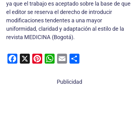
ya que el trabajo es aceptado sobre la base de que
el editor se reserva el derecho de introducir
modificaciones tendentes a una mayor
uniformidad, claridad y adaptación al estilo de la
revista MEDICINA (Bogotá).
F
X
Pi
W
E
C
a
nt
h
m
o
c
er
at
ai
m
Publicidad
e
e
s
l
p
b
st
A
ar
o
p
tir
o
p
k