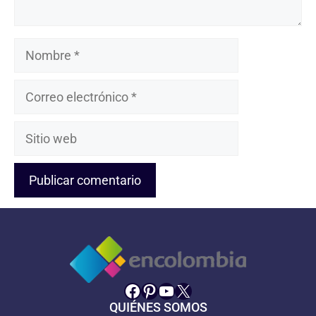
Nombre
Correo
electrónico
Sitio
web
Facebook
Pinterest
YouTube
X
QUIÉNES SOMOS