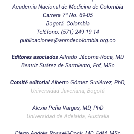
Academia Nacional de Medicina de Colombia
Carrera 7ª No. 69-05
Bogotá, Colombia
Teléfono: (571) 249 19 14
publicaciones@anmdecolombia.org.co
Editores asociados
Alfredo Jácome-Roca, MD
Beatriz Suárez de Sarmiento, Enf, MSc
Comité editorial
Alberto Gómez Gutiérrez, PhD,
Universidad Javeriana, Bogotá
Alexia Peña-Vargas, MD, PhD
Universidad de Adelaida, Australia
Diego Andrés Rosselli-Cock, MD, EdM, MSc