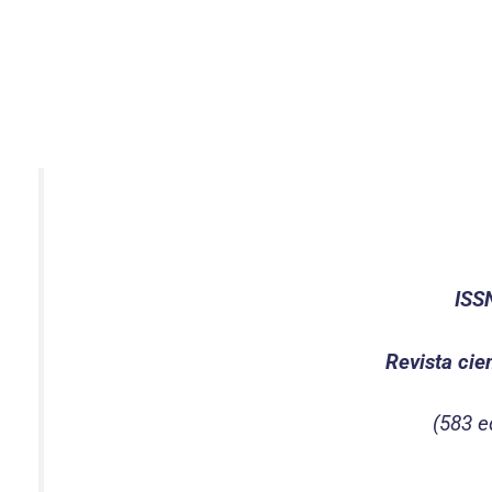
ISS
Revista cie
(583 e