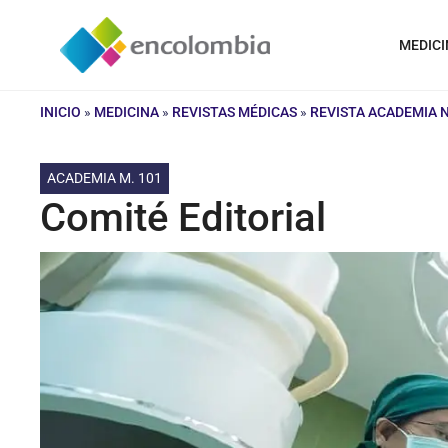
Saltar
al
MEDICI
contenido
INICIO
»
MEDICINA
»
REVISTAS MÉDICAS
»
REVISTA ACADEMIA 
ACADEMIA M. 101
Comité Editorial