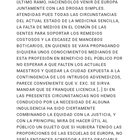
ÚLTIMO RAMO, HACIÉNDOLOS VENIR DE EUROPA
JUNTAMENTE CON LAS DROGAS SIMPLES.
ATENDIDAS PUES TODAS LAS CIRCUNSTANCIAS
DEL ACTUAL ESTADO DE LA MEDICINA SENCILLA,
LA FALTA DE MEDIOS EN EL COMÚN DE LAS
GENTES PARA SOPORTAR LOS REMEDIOS
COSTOSOS Y LA ESCASEZ DE MANCEBOS
BOTICARIOS, EN QUIENES SE VAYA PROPAGANDO
SIQUIERA UNOS CONOCIMIENTOS MEDIANOS DE
ESTA PROFESIÓN EN BENEFICIO DEL PÚBLICO POR
NO ESPERAR A QUE FALTEN LOS ACTUALES
MAESTROS Y QUEDAR LA CIUDAD EXPUESTA A LA
CONTINGENCIA DE LOS INTRUSOS ADVENEDIZOS,
PARECE CONVENIENTE QUE V. EXC. SE SIRVA
MANDAR QUE SE FRANQUEE LICENCIA […] SI EN
LAS PRESENTES CIRCUNSTANCIAS NOS HEMOS
CONDUCIDO POR LA NECESIDAD DE ALGUNA
INDULGEN­CIA HA SIDO CIERTAMENTE
COMBINANDO LA EQUIDAD CON LA JUSTICIA, Y
CON LA PRINCIPAL MIRA DE HACER ÚTIL AL
PÚBLICO UN SUJETO QUE SI HUBIERA TENIDO LAS
PROPORCIONES DE LAS ESCUELAS DE EUROPA, NO
SERÍA ENTONCES ACREEDOR A ESTA GRACIABLE