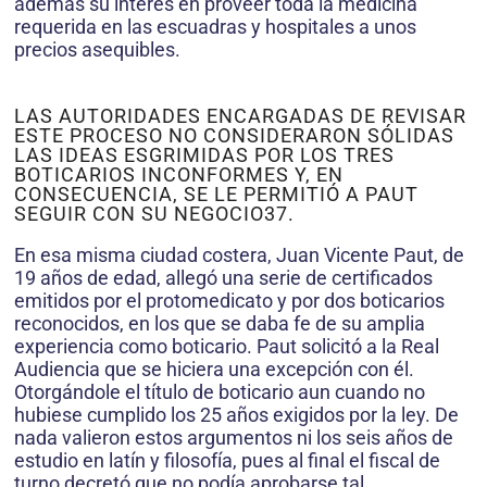
además su interés en proveer toda la medicina
requerida en las escuadras y hospitales a unos
precios asequibles.
LAS AUTORIDADES ENCARGADAS DE REVISAR
ESTE PROCESO NO CONSIDERARON SÓLIDAS
LAS IDEAS ESGRI­MIDAS POR LOS TRES
BOTICARIOS INCONFORMES Y, EN
CONSECUENCIA, SE LE PERMITIÓ A PAUT
SEGUIR CON SU NEGOCIO37.
En esa misma ciudad costera, Juan Vicente Paut, de
19 años de edad, allegó una serie de cer­tificados
emitidos por el protomedicato y por dos boticarios
reconocidos, en los que se daba fe de su amplia
experiencia como boticario. Paut solicitó a la Real
Audiencia que se hiciera una excepción con él.
Otorgándole el título de boticario aun cuando no
hubiese cumplido los 25 años exigidos por la ley. De
nada valieron estos argumentos ni los seis años de
estudio en latín y filosofía, pues al final el fiscal de
turno decretó que no podía aprobarse tal