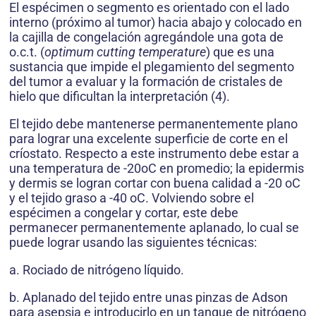
El espécimen o segmento es orientado con el lado
interno (próximo al tumor) hacia abajo y colocado en
la cajilla de congelación agre­gándole una gota de
o.c.t. (
optimum cutting temperature
) que es una
sustancia que im­pide el plegamiento del segmento
del tumor a evaluar y la formación de cristales de
hielo que dificultan la interpretación (4).
El tejido debe mantenerse permanentemente plano
para lograr una excelente superficie de corte en el
críostato. Respecto a este instrumento debe estar a
una temperatura de -20oC en pro­medio; la epidermis
y dermis se logran cortar con buena calidad a -20 oC
y el tejido graso a -40 oC. Volviendo sobre el
espécimen a congelar y cortar, este debe
permanecer permanentemente aplanado, lo cual se
puede lograr usando las siguientes técnicas:
a. Rociado de nitrógeno líquido.
b. Aplanado del tejido entre unas pinzas de Adson
para asepsia e introducirlo en un tanque de nitrógeno