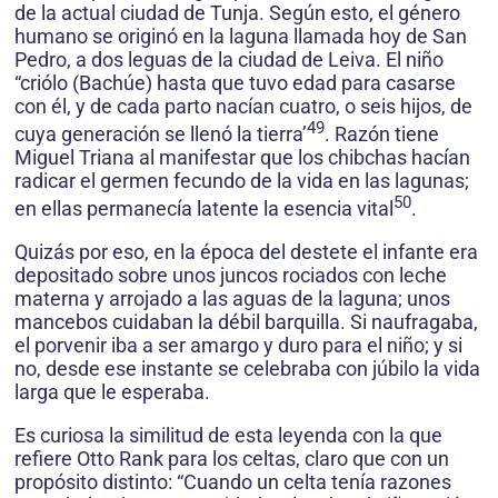
de la actual ciudad de Tunja. Según esto, el género
humano se originó en la laguna llamada hoy de San
Pedro, a dos leguas de la ciudad de Leiva. El niño
“criólo (Bachúe) hasta que tuvo edad para casarse
con él, y de cada parto nacían cuatro, o seis hijos, de
49
cuya generación se llenó la tierra’
. Razón tiene
Miguel Triana al manifestar que los chibchas hacían
radicar el germen fecundo de la vida en las lagunas;
50
en ellas permanecía latente la esencia vital
.
Quizás por eso, en la época del destete el infante era
depositado sobre unos juncos rociados con leche
materna y arrojado a las aguas de la laguna; unos
mancebos cuidaban la débil barquilla. Si naufragaba,
el porvenir iba a ser amargo y duro para el niño; y si
no, desde ese instante se celebraba con júbilo la vida
larga que le esperaba.
Es curiosa la similitud de esta leyenda con la que
refiere Otto Rank para los celtas, claro que con un
propósito distinto: “Cuando un celta tenía razones