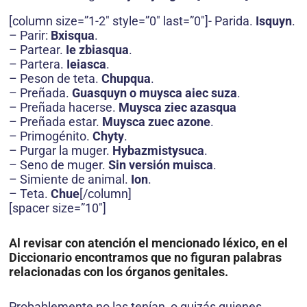
[column size=”1-2″ style=”0″ last=”0″]- Parida.
Isquyn
.
– Parir:
Bxisqua
.
– Partear.
Ie zbiasqua
.
– Partera.
Ieiasca
.
– Peson de teta.
Chupqua
.
– Preñada.
Guasquyn o muysca aiec suza
.
– Preñada hacerse.
Muysca ziec azasqua
– Preñada estar.
Muysca zuec azone
.
– Primogénito.
Chyty
.
– Purgar la muger.
Hybazmistysuca
.
– Seno de muger.
Sin versión muisca
.
– Simiente de animal.
Ion
.
– Teta.
Chue
[/column]
[spacer size=”10″]
Al revisar con atención el mencionado léxico, en el
Diccionario encontramos que no figuran palabras
relacionadas con los órganos genitales.
Probablemente no las tenían, o quizás quienes