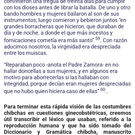
convinieron una tregua de treinta días para cumplir
con los dioses antes de librar la batalla. De uno y otro
bando hombres y mujeres bailaron al son de sus
instrumentos; luego comieron y bebieron juntos “en
grandes borracheras que hicieron, que duraban de
día y de noche, a donde el que más incestos y
59
fornicaciones cometía era más santo”
. Con razón
aducimos nosotros, la virginidad era despreciada
entre los muiscas.
“Reparaban poco -anota el Padre Zamora- en no
hallar doncellas a sus mujeres, y en algunos era
motivo para aborrecerlas si las hallaban con
integridad, porque decían eran mujeres despreciadas
60
que no hubo quien hiciera caso de ellas”
..
Para terminar esta rápida visión de las costumbres
chibchas en cuestiones ginecobstétricas, creemos
útil transcribir el léxico que usaban, referido a la
reproducción humana y que ha sido tomado del
Diccionario y Gramática chibcha, manuscrito