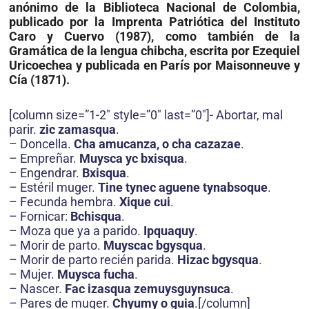
anónimo de la Biblioteca Nacional de Colombia,
publicado por la Imprenta Patriótica del Instituto
Caro y Cuervo (1987), como también de la
Gramática de la lengua chibcha, escrita por Ezequiel
Uricoechea y publicada en París por Maisonneuve y
Cía (1871).
[column size=”1-2″ style=”0″ last=”0″]- Abortar, mal
parir.
zic zamasqua
.
– Doncella.
Cha amucanza, o cha cazazae
.
– Empreñar.
Muysca yc bxisqua
.
– Engendrar.
Bxisqua
.
– Estéril muger.
Tine tynec aguene tynabsoque
.
– Fecunda hembra.
Xique cui
.
– Fornicar:
Bchisqua
.
– Moza que ya a parido.
Ipquaquy
.
– Morir de parto.
Muyscac bgysqua
.
– Morir de parto recién parida.
Hizac bgysqua
.
– Mujer.
Muysca fucha
.
– Nascer.
Fac izasqua zemuysguynsuca
.
– Pares de muger.
Chyumy o guia
.[/column]