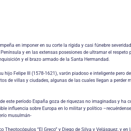
empeña en imponer en su corte la rígida y casi fúnebre severida
 Península y en las extensas posesiones de ultramar el respeto p
Inquisición y el brazo armado de la Santa Hermandad.
 hijo Felipe III (1578-1621), varón piadoso e inteligente pero d
s de villas y ciudades, algunas de las cuales llegan a perder m
de este período España goza de riquezas no imaginadas y ha co
sible influencia sobre Europa en lo militar y político –recuérdens
derío musulmán-
ico Theotocópulos “El Greco” y Diego de Silva y Velásquez, y en 