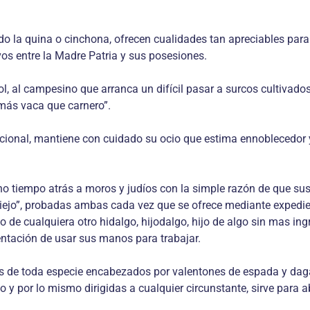
odo la quina o cinchona, ofrecen cualidades tan apreciables pa
os entre la Madre Patria y sus posesiones.
ñol, al campesino que arranca un difícil pasar a surcos cultiva
más vaca que carnero”.
icional, mantiene con cuidado su ocio que estima ennoblecedor 
ho tiempo atrás a moros y judíos con la simple razón de que su
 viejo”, probadas ambas cada vez que se ofrece mediante expedie
o de cualquiera otro hidalgo, hijodalgo, hijo de algo sin mas 
entación de usar sus manos para trabajar.
s de toda especie encabezados por valentones de espada y daga 
so y por lo mismo dirigidas a cualquier circunstante, sirve para