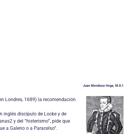
Juan Mendoza-Vega, M.D.1
 en Londres, 1689) la recomendación
n inglés discípulo de Locke y de
anas2 y del “histerismo”, pide que
que a Galeno o a Paracelso”.