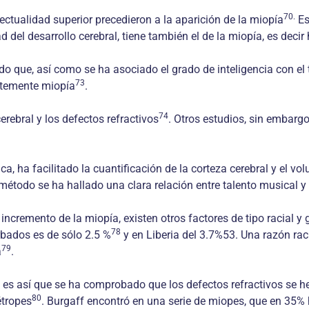
70.
ctualidad superior precedieron a la aparición de la miopía
Es
 del desarrollo cerebral, tiene también el de la miopía, es decir 
ndo que, así como se ha asociado el grado de inteligencia con e
73
ntemente miopía
.
74
rebral y los defectos refractivos
. Otros estudios, sin embargo
a, ha facilitado la cuantificación de la corteza cerebral y el
método se ha hallado una clara relación entre talento musical y 
el incremento de la miopía, existen otros factores de tipo racia
78
rbados es de sólo 2.5 %
y en Liberia del 3.7%53. Una razón raci
79
a
.
y es así que se ha comprobado que los defectos refractivos se h
80
étropes
. Burgaff encontró en una serie de miopes, que en 35% 