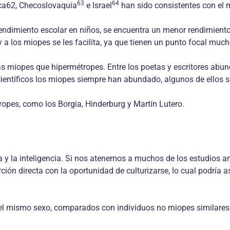
63
64
ca62, Checoslovaquia
e Israel
han sido consistentes con el m
 rendimiento escolar en niños, se encuentra un menor rendimient
a y a los miopes se les facilita, ya que tienen un punto focal 
más miopes que hipermétropes. Entre los poetas y escritores 
 científicos los miopes siempre han abundado, algunos de ellos so
ropes, como los Borgia, Hinderburg y Martín Lutero.
a y la inteligencia. Si nos atenemos a muchos de los estudios 
ón directa con la oportunidad de culturizarse, lo cual podría a
l mismo sexo, comparados con individuos no miopes similares, 