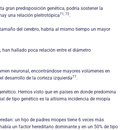
ta gran predisposición genética, podría sostener la
71, 72
hay una relación pleitrotópica
.
l tamaño del cerebro, habría al mismo tiempo un mayor
, han hallado poca relación entre el diámetro
 volumen neuronal, encontrándose mayores volúmenes en
77
el desarrollo de la corteza izquierda
.
l y genético. Hemos visto que en países en donde predomina
al de tipo genético es la altísima incidencia de miopía
eredan: un hijo de padres miopes tiene 6 veces más
había un factor hereditario dominante y en un 50% de tipo