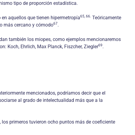
ismo tipo de proporción estadística.
65, 66.
o en aquellos que tienen hipermetropía
Teóricamente
67
mucho más cercano y cómodo
.
abundan también los miopes, como ejemplos mencionaremos
69
n: Koch, Ehrlich, Max Planck, Fiszcher, Ziegler
.
anteriormente mencionados, podríamos decir que el
sociarse al grado de intelectualidad más que a la
los primeros tuvieron ocho puntos más de coeficiente