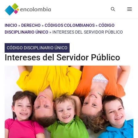
Saltar
Me
al
contenido
INICIO
»
DERECHO
»
CÓDIGOS COLOMBIANOS
»
CÓDIGO
DISCIPLINARIO ÚNICO
»
INTERESES DEL SERVIDOR PÚBLICO
CÓDIGO DISCIPLINARIO ÚNICO
Intereses del Servidor Público