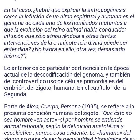
En tal caso, ¿habrá que explicar la antropogénesis
como la infusión de un alma espiritual y humana en el
genoma de cada uno de los homínidos mutantes a
que la evolución del reino animal había conducido;
infusión que sólo atribuyéndola a otras tantas
intervenciones de la omnipotencia divina puede ser
entendida? ¿No habrá en ello, otra vez, demasiado
teísmo?”.
Lo anterior es de particular pertinencia en la época
actual de la descodificación del genoma, y también
del controvertido uso de células primordiales del
embrión, del zigoto, humano. En el capítulo I de la
Segunda
Parte de
Alma, Cuerpo, Persona
(1995), se refiere a la
presunta condición humana del zigoto.
“Que éste no
sea hombre «en acto» -si por hombre se entiende
animal rationale, según la definición aristotélica y
escolástica-, parece cosa evidente. Lo «humano» del
zigoto no pasa de ser la peculiaridad bioquímica de su