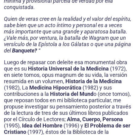
mínima y provisional parcela de verdad por ella
conquistada.
Quien de veras cree en la realidad y el valor del espíritu,
sabe bien que un acto íntimo y personal es a veces
más importante que una grande y aparatosa batalla.
¿Vale más, por ventura, la batalla de Wagram que un
versículo de la Epístola a los Gálatas o que una página
del
Banquete?
“
Luego de repasar con deleite esa monumental obra
que es su
Historia Universal de la Medicina
(1972),
en siete tomos, opus magnum de su vida, la versión
resumida en un volumen,
Historia de la Medicina
(1982), La
Medicina Hipocrática
(1982) y sus
contribuciones a la
Historia del Mund
o (once tomos),
que reposan todos en mi biblioteca particular, me
propuse investigar su pensamiento posterior a través
de la lectura de tres de sus últimos libros publicados
por el Círculo de Lectores;
Alma, Cuerpo, Persona
(1995),
Idea del Hombre
(1996) y
El Problema de ser
Cristiano
(1997), éstos de la Biblioteca de la