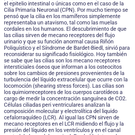
el epitelio intestinal o únicas como en el caso de la
Cilia Primaria Neuronal (CPN). Por mucho tiempo se
pensó que la cilia en los mamíferos simplemente
representaba un atavismo, tal como las muelas
cordales en los humanos. El descubrimiento de que
las cilias sirven de mecano receptores del flujo
urinario y que su función anormal causa Riñón
Poliquístico y el Síndrome de Bardet-Biedl, sirvió para
reconsiderar su significado fisiológico. Hoy también
se sabe que las cilias son los mecano receptores
intersticiales óseos que informan a los osteocitos
sobre los cambios de presiones provenientes de la
turbulencia del líquido extracelular que ocurre con la
locomoción (shearing stress forces). Las cilias son
los quimiorreceptores de los cuerpos carotídeos a
cargo de medir la concentración sanguínea de CO2.
Células ciliadas peri ventriculares analizan la
composición molecular y electrolítica del liquido
cefalorraquídeo (LCR). Al igual las CPN sirven de
mecano receptores en el LCR midiendo el flujo y la
presión del líquido en los ventrículos y en el canal