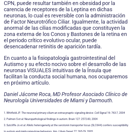
CPN, puede resultar también en obesidad por la
carencia de receptores de la Leptina en dichas
neuronas, lo cual es reversible con la administración
de Factor Neurotrófico Ciliar. Igualmente, la actividad
anormal de las cilias modificadas que constituyen la
zona externa de los Conos y Bastones de la retina en
el periodo crítico evolutivo ocular, puede
desencadenar retinitis de aparición tardía.
En cuanto a la fisiopatología gastrointestinal del
Autismo y su efecto nocivo sobre el desarrollo de las
neuronas VISUALES intuitivas de la Ínsula que
facilitan la conducta social humana, nos ocuparemos
en próximo artículo.
Daniel Jácome Roca, MD Profesor Asociado Clínico de
Neurología Universidades de Miami y Darmouth.
1. Whitfield JF: The neuronal primary cilium-an extrasynaptic signaling device .Cell Signal 16: 763-7, 2004
2. Palmen S et al: Neuropathological findings in autism. Brain 127: 2572-83, 2004
3. Sutcliffe Js et al: Allelic heterogeneity at the serotonin transporter locus (SLC6A4) confers susceptibility
to autism and rigid-compulsive behaviors. Am J Hum Genet 77: 265-79, 2005