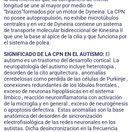
longitud se une al mayor por medio de
“brazos”formados por un motor de Dyneina. La CPN
no posee autopropulsión, no exhibe microtúbulos
centrales y en vez de Dyneina contiene un sistema
de transporte molecular bidireccional de Kinesina II
que une la base al ápice de la cilia y que funciona por
el sistema de polea.
SIGNIFICADO DE LA CPN EN EL AUTISMO:
El
autismo es un trastorno del desarrollo cortical. La
neuropatología del autismo incluye heterotopia ,
desorden de la cito arquitectura , anomalías
cerebelosas como perdida de las células de Purkinje ,
conexiones redundantes de los lóbulos frontales ,
exceso de neuronas hipoplásicas en el sistema
límbico , reacción neuroinflamatoria con activación
de la microglia y en general , exceso de neurogénesis
o apoptosis defectiva . Estas anomalías son la base
anatómica del desorden de sincronización
electrofisiológica de las redes neuronales en los
autistas. Dicha desincronizacion en la frecuencia