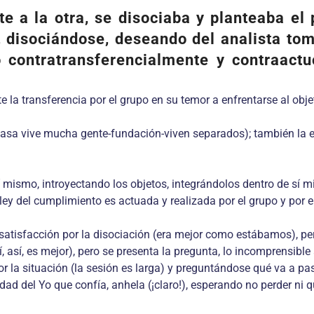
rte a la otra, se disociaba y planteaba 
 disociándose, deseando del analista toma
ó contratransferencialmente y contraactuó
 la transferencia por el grupo en su temor a enfrentarse al obje
casa vive mucha gente-fundación-viven separados); también la en
sí mismo, introyectando los objetos, integrándolos dentro de sí 
ley del cumplimiento es actuada y realizada por el grupo y por el
insatisfacción por la disociación (era mejor como estábamos), pe
así, es mejor), pero se presenta la pregunta, lo incomprensible
or la situación (la sesión es larga) y preguntándose qué va a pa
d del Yo que confía, anhela (¡claro!), esperando no perder ni qu