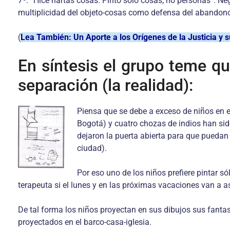
7º. “Hice hartas cosas. Pinto sólo cosas, no personas”. N
multiplicidad del objeto-cosas como defensa del abandono
(
Lea También: Un Aporte a los Orígenes de la Justicia y s
En síntesis el grupo teme que
separación (la realidad):
Piensa que se debe a exceso de niños en 
Bogotá) y cuatro chozas de indios han sido
dejaron la puerta abierta para que puedan
ciudad).
Por eso uno de los niños prefiere pintar s
terapeuta si el lunes y en las próximas vacaciones van a asi
De tal forma los niños proyectan en sus dibujos sus fantas
proyectados en el barco-casa-iglesia.