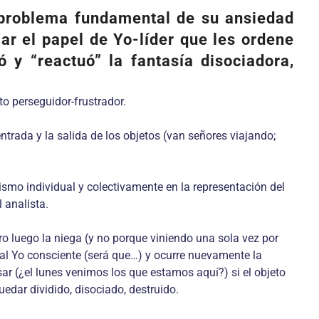
el problema fundamental de su ansiedad
r el papel de Yo-líder que les ordene
 y “reactuó” la fantasía disociadora,
to perseguidor-frustrador.
trada y la salida de los objetos (van señores viajando;
mismo individual y colectivamente en la representación del
 analista.
ro luego la niega (y no porque viniendo una sola vez por
 al Yo consciente (será que…) y ocurre nuevamente la
sar (¿el lunes venimos los que estamos aquí?) si el objeto
edar dividido, disociado, destruido.