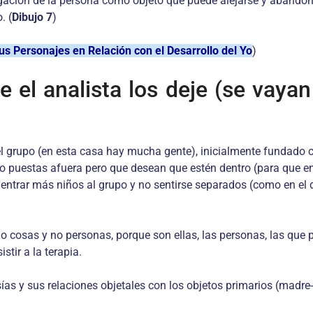
egación de la persona como objeto que puede alejarse y abandon
. (
Dibujo 7
)
us Personajes en Relación con el Desarrollo del Yo
)
 el analista los deje (se vayan
el
grupo (en esta casa hay mucha gente), inicialmente fundado c
 puestas afuera pero que desean que estén dentro (para que entre
 entrar más niños al grupo y no sentirse separados (como en el 
ólo cosas y no personas, porque son ellas, las personas, las que
stir a la terapia.
ías y sus relaciones objetales con los objetos primarios (madre-