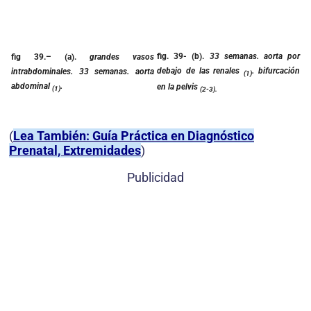
fig. 39-
(b).
33 semanas. aorta por
fig 39.
– (a).
grandes vasos
debajo de las renales
. bifurcación
intrabdominales. 33 semanas. aorta
(1)
abdominal
.
en la pelvis
(1)
(2-3).
(
Lea También: Guía Práctica en Diagnóstico
Prenatal, Extremidades
)
Publicidad