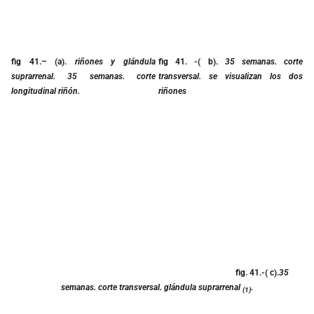
fig 41.
– (a).
riñones y glándula
fig 41.
-( b).
35 semanas. corte
suprarrenal. 35 semanas. corte
transversal. se visualizan los dos
longitudinal riñón.
riñones
fig. 41.
-( c).
35
semanas. corte transversal. glándula suprarrenal
.
(1)