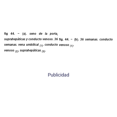
fig 44.
– (a).
seno de la porta,
suprahepáticas y conducto venoso. 36
fig. 44.
– (b).
36 semanas. conducto
semanas. vena umbilical
. conducto
venoso
.
(1)
(1)
venoso
. suprahepáticas
.
(2)
(3)
Publicidad