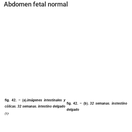
Abdomen fetal normal
fig. 42.
– (a).
imágenes intestinales y
fig. 42.
– (b).
32 semanas. instestino
cólicas. 32 semanas. intestino delgado
delgado
.
(1)