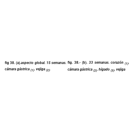
fig. 38
.- (b).
33 semanas. corazón
.
fig 38.
(a).
aspecto global. 15 semanas.
(1)
cámara gástrica
. vejiga
.
cámara gástrica
. hígado
. vejiga
(1)
(2)
(2)
(3)