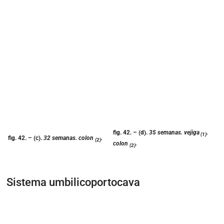
fig. 42.
– (d).
35 semanas. vejiga
.
(1)
fig. 42.
– (c).
32 semanas. colon
.
(2)
colon
.
(2)
Sistema umbilicoportocava