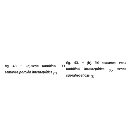
fig. 43.
– (b).
36 semanas. vena
fig 43 –
(a).
vena umbilical. 33
umbilical intrahepática
, venas
(2)
semanas.porción intrahepática
.
(1)
suprahepáticas
(2)