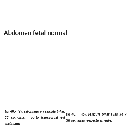
Abdomen fetal normal
fig 40.-
(a).
estómago y vesícula biliar.
fig 40.
– (b).
vesícula biliar a las 34 y
22 semanas.
corte transversal del
38 semanas respectivamente.
estómago