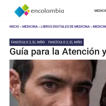
Saltar
al
MEDICI
contenido
INICIO
»
MEDICINA
»
LIBROS DIGITALES DE MEDICINA
»
MEDICIN
FASCÍCULO 2, EL NIÑO
FASCÍCULO 2, EL NIÑO
Guía para la Atención 