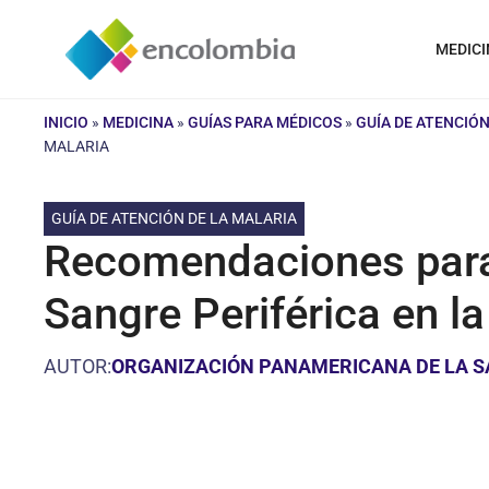
Saltar
al
MEDICI
contenido
INICIO
»
MEDICINA
»
GUÍAS PARA MÉDICOS
»
GUÍA DE ATENCIÓN
MALARIA
GUÍA DE ATENCIÓN DE LA MALARIA
Recomendaciones para 
Sangre Periférica en la
AUTOR:
ORGANIZACIÓN PANAMERICANA DE LA S