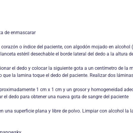
nta de enmascarar
 corazón o índice del paciente, con algodón mojado en alcohol (
 lanceta estéril desechable el borde lateral del dedo a la altura 
ionar el dedo y colocar la siguiente gota a un centímetro de la 
o que la lamina toque el dedo del paciente. Realizar dos lámina
e aproximadamente 1 cm x 1 cm y un grosor y homogeneidad ad
ar el dedo para obtener una nueva gota de sangre del paciente
n una superficie plana y libre de polvo. Limpiar con alcohol la l
Romanowsky