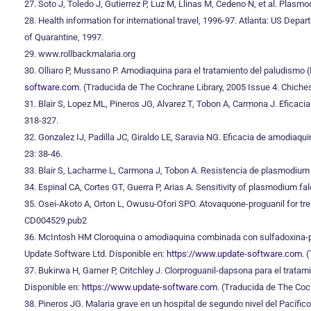
27. Soto J, Toledo J, Gutierrez P, Luz M, Llinas M, Cedeno N, et al. Plasm
28. Health information for international travel, 1996-97. Atlanta: US Dep
of Quarantine, 1997.
29. www.rollbackmalaria.org
30. Olliaro P, Mussano P. Amodiaquina para el tratamiento del paludismo 
software.com
. (Traducida de The Cochrane Library, 2005 Issue 4. Chiches
31. Blair S, Lopez ML, Pineros JG, Alvarez T, Tobon A, Carmona J. Efica
318-327.
32. Gonzalez IJ, Padilla JC, Giraldo LE, Saravia NG. Eficacia de amodia
23: 38-46.
33. Blair S, Lacharme L, Carmona J, Tobon A. Resistencia de plasmodium 
34. Espinal CA, Cortes GT, Guerra P, Arias A. Sensitivity of plasmodium f
35. Osei-Akoto A, Orton L, Owusu-Ofori SPO. Atovaquone-proguanil for t
CD004529.pub2
36. McIntosh HM Cloroquina o amodiaquina combinada con sulfadoxina-pir
Update Software Ltd. Disponible en:
https://www.update-software.com
. 
37. Bukirwa H, Garner P, Critchley J. Clorproguanil-dapsona para el trat
Disponible en:
https://www.update-software.com
. (Traducida de The Coch
38. Pineros JG. Malaria grave en un hospital de segundo nivel del Pacífic