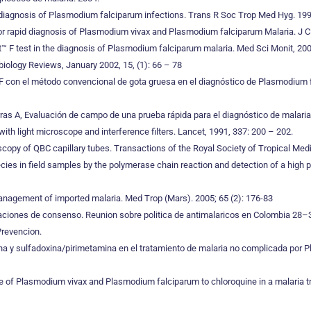
e diagnosis of Plasmodium falciparum infections. Trans R Soc Trop Med Hyg. 199
t for rapid diagnosis of Plasmodium vivax and Plasmodium falciparum Malaria. J Cl
t™ F test in the diagnosis of Plasmodium falciparum malaria. Med Sci Monit, 200
biology Reviews, January 2002, 15, (1): 66 – 78
 F con el método convencional de gota gruesa en el diagnóstico de Plasmodium 
ras A, Evaluación de campo de una prueba rápida para el diagnóstico de malaria
th light microscope and interference filters. Lancet, 1991, 337: 200 – 202.
roscopy of QBC capillary tubes. Transactions of the Royal Society of Tropical Me
pecies in field samples by the polymerase chain reaction and detection of a high
management of imported malaria. Med Trop (Mars). 2005; 65 (2): 176-83
ciones de consenso. Reunion sobre politica de antimalaricos en Colombia 28–30
Prevencion.
quina y sulfadoxina/pirimetamina en el tratamiento de malaria no complicada po
e of Plasmodium vivax and Plasmodium falciparum to chloroquine in a malaria t