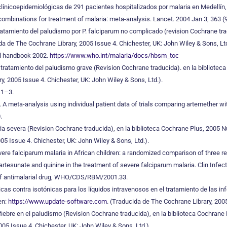
clínicoepidemiológicas de 291 pacientes hospitalizados por malaria en Medellín
e combinations for treatment of malaria: meta-analysis. Lancet. 2004 Jan 3; 363 (
ratamiento del paludismo por P. falciparum no complicado (revision Cochrane tr
da de The Cochrane Library, 2005 Issue 4. Chichester, UK: John Wiley & Sons, Ltd
al handbook 2002.
https://www.who.int/malaria/docs/hbsm_toc
l tratamiento del paludismo grave (Revision Cochrane traducida). en la bibliote
y, 2005 Issue 4. Chichester, UK: John Wiley & Sons, Ltd.).
: 1–3.
N. A meta-analysis using individual patient data of trials comparing artemether w
.
aria severa (Revision Cochrane traducida), en la biblioteca Cochrane Plus, 2005 
5 Issue 4. Chichester, UK: John Wiley & Sons, Ltd.).
evere falciparum malaria in African children: a randomized comparison of three
tesunate and quinine in the treatment of severe falciparum malaria. Clin Infect
 of antimalarial drug, WHO/CDS/RBM/2001.33.
as contra isotónicas para los líquidos intravenosos en el tratamiento de las in
en:
https://www.update-software.com
. (Traducida de The Cochrane Library, 2005
 fiebre en el paludismo (Revision Cochrane traducida), en la biblioteca Cochrane
005 Issue 4. Chichester, UK: John Wiley & Sons, Ltd.).