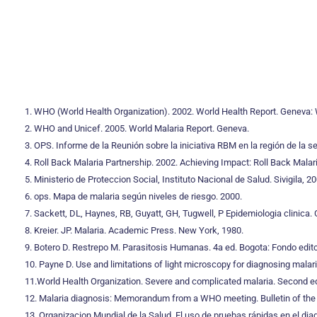
1. WHO (World Health Organization). 2002. World Health Report. Geneva:
2. WHO and Unicef. 2005. World Malaria Report. Geneva.
3. OPS. Informe de la Reunión sobre la iniciativa RBM en la región de la s
4. Roll Back Malaria Partnership. 2002. Achieving Impact: Roll Back Malari
5. Ministerio de Proteccion Social, Instituto Nacional de Salud. Sivigila, 20
6. ops. Mapa de malaria según niveles de riesgo. 2000.
7. Sackett, DL, Haynes, RB, Guyatt, GH, Tugwell, P Epidemiologia clinica.
8. Kreier. JP. Malaria. Academic Press. New York, 1980.
9. Botero D. Restrepo M. Parasitosis Humanas. 4a ed. Bogota: Fondo editor
10. Payne D. Use and limitations of light microscopy for diagnosing malaria
11.World Health Organization. Severe and complicated malaria. Second edi
12. Malaria diagnosis: Memorandum from a WHO meeting. Bulletin of the 
13. Organizacion Mundial de la Salud. El uso de pruebas rápidas en el dia