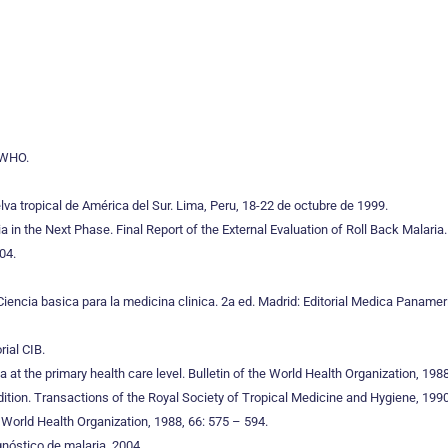
 WHO.
elva tropical de América del Sur. Lima, Peru, 18-22 de octubre de 1999.
a in the Next Phase. Final Report of the External Evaluation of Roll Back Malari
04.
 Ciencia basica para la medicina clinica. 2a ed. Madrid: Editorial Medica Panamer
ial CIB.
 at the primary health care level. Bulletin of the World Health Organization, 198
tion. Transactions of the Royal Society of Tropical Medicine and Hygiene, 1990,
World Health Organization, 1988, 66: 575 – 594.
gnóstico de malaria. 2004.