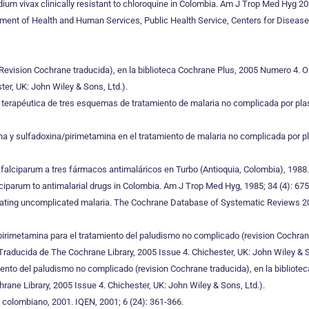
odium vivax clinically resistant to chloroquine in Colombia. Am J Trop Med Hyg 200
artment of Health and Human Services, Public Health Service, Centers for Disease
(Revision Cochrane traducida), en la biblioteca Cochrane Plus, 2005 Numero 4. O
ter, UK: John Wiley & Sons, Ltd.).
cia terapéutica de tres esquemas de tratamiento de malaria no complicada por p
quina y sulfadoxina/pirimetamina en el tratamiento de malaria no complicada po
falciparum a tres fármacos antimaláricos en Turbo (Antioquia, Colombia), 1988.
alciparum to antimalarial drugs in Colombia. Am J Trop Med Hyg, 1985; 34 (4): 67
reating uncomplicated malaria. The Cochrane Database of Systematic Reviews 2
imetamina para el tratamiento del paludismo no complicado (revision Cochrane 
(Traducida de The Cochrane Library, 2005 Issue 4. Chichester, UK: John Wiley & S
amiento del paludismo no complicado (revision Cochrane traducida), en la bibliot
rane Library, 2005 Issue 4. Chichester, UK: John Wiley & Sons, Ltd.).
o colombiano, 2001. IQEN, 2001; 6 (24): 361-366.