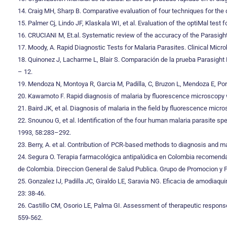
14. Craig MH, Sharp B. Comparative evaluation of four techniques for th
15. Palmer Cj, Lindo JF, Klaskala WI, et al. Evaluation of the optiMal tes
16. CRUCIANI M, Et.al. Systematic review of the accuracy of the Parasigh
17. Moody, A. Rapid Diagnostic Tests for Malaria Parasites. Clinical Micro
18. Quinonez J, Lacharme L, Blair S. Comparación de la prueba Parasight
– 12.
19. Mendoza N, Montoya R, Garcia M, Padilla, C, Bruzon L, Mendoza E, Por
20. Kawamoto F. Rapid diagnosis of malaria by fluorescence microscopy wi
21. Baird JK, et al. Diagnosis of malaria in the field by fluorescence mic
22. Snounou G, et al. Identification of the four human malaria parasite s
1993, 58:283–292.
23. Berry, A. et al. Contribution of PCR-based methods to diagnosis and 
24. Segura O. Terapia farmacológica antipalúdica en Colombia recomenda
de Colombia. Direccion General de Salud Publica. Grupo de Promocion y 
25. Gonzalez IJ, Padilla JC, Giraldo LE, Saravia NG. Eficacia de amodia
23: 38-46.
26. Castillo CM, Osorio LE, Palma GI. Assessment of therapeutic respons
559-562.