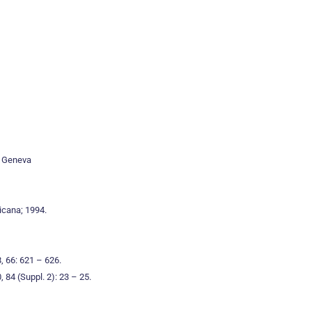
a. Geneva
icana; 1994.
8, 66: 621 – 626.
 84 (Suppl. 2): 23 – 25.