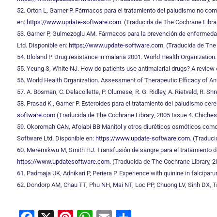
52. Orton L, Garner P. Fármacos para el tratamiento del paludismo no co
en:
https://www.update-software.com
. (Traducida de The Cochrane Librar
53. Garner P, Gulmezoglu AM. Fármacos para la prevención de enfermeda
Ltd. Disponible en:
https://www.update-software.com
. (Traducida de The
54. Bloland P. Drug resistance in malaria 2001. World Health Organizat
55. Yeung S, White NJ. How do patients use antimalarial drugs? A review o
56. World Health Organization. Assessment of Therapeutic Efficacy of An
57. A. Bosman, C. Delacollette, P. Olumese, R. G. Ridley, A. Rietveld, R.
58. Prasad K , Garner P. Esteroides para el tratamiento del paludismo cer
software.com
(Traducida de The Cochrane Library, 2005 Issue 4. Chichest
59. Okoromah CAN, Afolabi BB Manitol y otros diuréticos osmóticos como
Software Ltd. Disponible en:
https://www.update-software.com
. (Traduci
60. Meremikwu M, Smith HJ. Transfusión de sangre para el tratamiento de
https://www.updatesoftware.com
. (Traducida de The Cochrane Library, 2
61. Padmaja UK, Adhikari P, Periera P. Experience with quinine in falciparu
62. Dondorp AM, Chau TT, Phu NH, Mai NT, Loc PP, Chuong LV, Sinh DX, Tayl