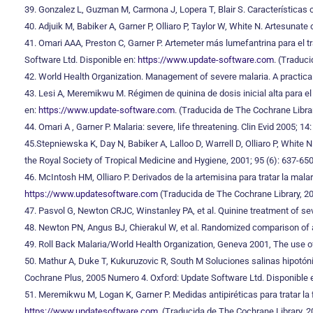
39. Gonzalez L, Guzman M, Carmona J, Lopera T, Blair S. Características 
40. Adjuik M, Babiker A, Garner P, Olliaro P, Taylor W, White N. Artesunat
41. Omari AAA, Preston C, Garner P. Artemeter más lumefantrina para el t
Software Ltd. Disponible en:
https://www.update-software.com
. (Traduci
42. World Health Organization. Management of severe malaria. A practic
43. Lesi A, Meremikwu M. Régimen de quinina de dosis inicial alta para e
en:
https://www.update-software.com
. (Traducida de The Cochrane Librar
44. Omari A , Garner P. Malaria: severe, life threatening. Clin Evid 2005; 14
45.Stepniewska K, Day N, Babiker A, Lalloo D, Warrell D, Olliaro P, White 
the Royal Society of Tropical Medicine and Hygiene, 2001; 95 (6): 637-650
46. McIntosh HM, Olliaro P. Derivados de la artemisina para tratar la mal
https://www.updatesoftware.com
(Traducida de The Cochrane Library, 200
47. Pasvol G, Newton CRJC, Winstanley PA, et al. Quinine treatment of s
48. Newton PN, Angus BJ, Chierakul W, et al. Randomized comparison of ar
49. Roll Back Malaria/World Health Organization, Geneva 2001, The use
50. Mathur A, Duke T, Kukuruzovic R, South M Soluciones salinas hipotónic
Cochrane Plus, 2005 Numero 4. Oxford: Update Software Ltd. Disponible 
51. Meremikwu M, Logan K, Garner P. Medidas antipiréticas para tratar la
https://www.updatesoftware.com
. (Traducida de The Cochrane Library, 2