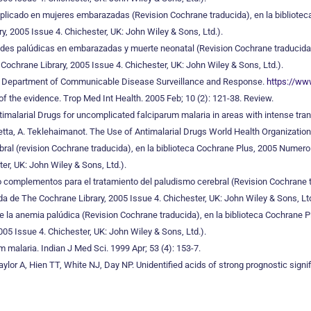
mplicado en mujeres embarazadas (Revision Cochrane traducida), en la bibliote
y, 2005 Issue 4. Chichester, UK: John Wiley & Sons, Ltd.).
des palúdicas en embarazadas y muerte neonatal (Revision Cochrane traducida)
 Cochrane Library, 2005 Issue 4. Chichester, UK: John Wiley & Sons, Ltd.).
ion. Department of Communicable Disease Surveillance and Response.
https://ww
f the evidence. Trop Med Int Health. 2005 Feb; 10 (2): 121-38. Review.
timalarial Drugs for uncomplicated falciparum malaria in areas with intense tr
 Shretta, A. Teklehaimanot. The Use of Antimalarial Drugs World Health Organizat
ebral (revision Cochrane traducida), en la biblioteca Cochrane Plus, 2005 Numero
er, UK: John Wiley & Sons, Ltd.).
 complementos para el tratamiento del paludismo cerebral (Revision Cochrane tr
da de The Cochrane Library, 2005 Issue 4. Chichester, UK: John Wiley & Sons, Ltd
 la anemia palúdica (Revision Cochrane traducida), en la biblioteca Cochrane P
005 Issue 4. Chichester, UK: John Wiley & Sons, Ltd.).
m malaria. Indian J Med Sci. 1999 Apr; 53 (4): 153-7.
or A, Hien TT, White NJ, Day NP. Unidentified acids of strong prognostic signif