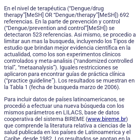
En el nivel de terapéutica (“Dengue/drug
therapy”[MeSH] OR “Dengue/therapy”[MeSH]) 692
referencias. En la parte de prevención y control
(“Dengue/prevention and control”[MeSH]) se
detectaron 523 referencias. Asi mismo, se procedio a
limitar aun mas la busqueda, incluyendo los Tipos de
estudio que brindan mejor evidencia científica en la
actualidad, como los son experimentos clinicos
controlados y meta-analisis (“randomized controlled
trial”, “metaanalysis”). Iguales restricciones se
aplicaron para encontrar guías de práctica clínica
(“practice guideline”). Los resultados se muestran en
la Tabla 1 (fecha de busqueda marzo de 2006).
Para incluir datos de países latinoamericanos, se
procedió a efectuar una nueva búsqueda con los
mismos parámetros en LILACS, base de datos
cooperativa del sistema BIREME (
www.bireme.br
)
que comprende la literatura relativa a ciencias de la
salud publicada en los países de Latinoamerica y el
Caribe, desde 1982. Los resultados se anotan en la