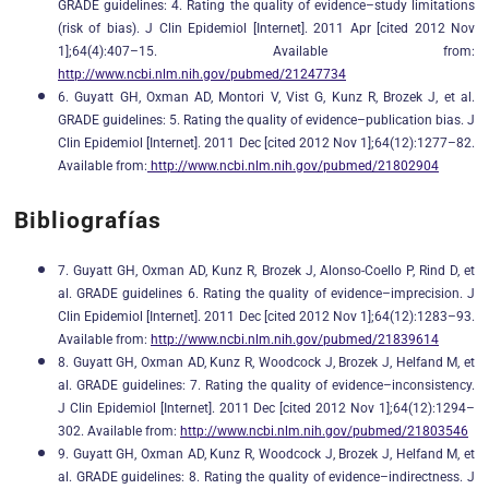
GRADE guidelines: 4. Rating the quality of evidence–study limitations
(risk of bias). J Clin Epidemiol [Internet]. 2011 Apr [cited 2012 Nov
1];64(4):407–15. Available from:
http://www.ncbi.nlm.nih.gov/pubmed/21247734
6. Guyatt GH, Oxman AD, Montori V, Vist G, Kunz R, Brozek J, et al.
GRADE guidelines: 5. Rating the quality of evidence–publication bias. J
Clin Epidemiol [Internet]. 2011 Dec [cited 2012 Nov 1];64(12):1277–82.
Available from:
http://www.ncbi.nlm.nih.gov/pubmed/21802904
Bibliografías
7. Guyatt GH, Oxman AD, Kunz R, Brozek J, Alonso-Coello P, Rind D, et
al. GRADE guidelines 6. Rating the quality of evidence–imprecision. J
Clin Epidemiol [Internet]. 2011 Dec [cited 2012 Nov 1];64(12):1283–93.
Available from:
http://www.ncbi.nlm.nih.gov/pubmed/21839614
8. Guyatt GH, Oxman AD, Kunz R, Woodcock J, Brozek J, Helfand M, et
al. GRADE guidelines: 7. Rating the quality of evidence–inconsistency.
J Clin Epidemiol [Internet]. 2011 Dec [cited 2012 Nov 1];64(12):1294–
302. Available from:
http://www.ncbi.nlm.nih.gov/pubmed/21803546
9. Guyatt GH, Oxman AD, Kunz R, Woodcock J, Brozek J, Helfand M, et
al. GRADE guidelines: 8. Rating the quality of evidence–indirectness. J