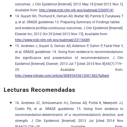
outcomes. J Clin Epidemiol [Internet]. 2012 May 18 [cited 2012 Nov 1];
Available from:
http://www.ncbi.nlm.nih.gov/pubmed/22609141
14. Guyatt GH, Thorlund K, Oxman AD, Walter SD, Patrick D, Furukawa T
a, et al. GRADE guidelines 13. Preparing Summary of Findings tables
and evidence profiles-continuous outcomes. J Clin Epidemiol [Internet].
Elsevier Inc; 2012 Oct 29 [cited 2012 Nov 15]; Available from:
http://www.ncbi.nlm.nih.gov/pubmed/23116689
15. Andrews J, Guyatt G, Oxman AD, Alderson P, Dahm P, Falck-Ytter Y,
et al. GRADE guidelines: 14. Going from evidence to recommendations:
the significance and presentation of recommendations. J Clin
Epidemiol [Internet]. Elsevier; 2013 Jul 7 [cited 2014 Nov 8];66(7):719–
25. Available from:
http://www.jclinepi.com/article/S0895435612001382/fulltext
Lecturas Recomendadas
16. Andrews JC, Schünemann HJ, Oxman AD, Pottie K, Meerpohl JJ,
Coello PA, et al. GRADE guidelines: 15. Going from evidence to
recommendation-determinants of a recommendation’s direction and
strength. J Clin Epidemiol [Internet]. 2013 Jul [cited 2014 Nov
9];66(7):726–35. Available from: