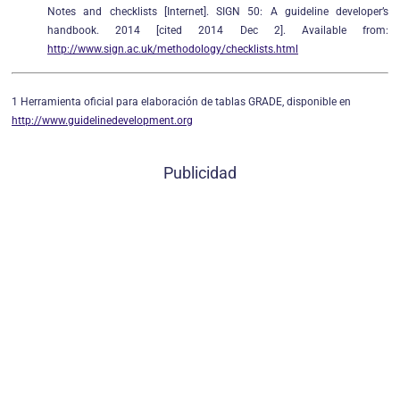
Notes and checklists [Internet]. SIGN 50: A guideline developer’s
handbook. 2014 [cited 2014 Dec 2]. Available from:
http://www.sign.ac.uk/methodology/checklists.html
1 Herramienta oficial para elaboración de tablas GRADE, disponible en
http://www.guidelinedevelopment.org
Publicidad