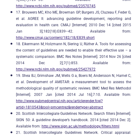
http://www.ncbi.nlm.nih.gov/pubmed/23570745
17. Brouwers MC, Kho ME, Browman GP, Burgers JS, Cluzeau F, Feder G,
et al. AGREE II: advancing guideline development, reporting and
evaluation in health care. CMAJ [Internet]. 2010 Dec 14 [cited 2015
Jan 3];182(18):E839–42. Available from:
http://www.cmaj.ca/content/182/18/E839.short
18. Eikermann M, Holzmann N, Siering U, Rüther A. Tools for assessing
the content of guidelines are needed to enable their effective use – a
systematic comparison. BMC Res Notes [Internet]. 2014 Nov 26 [cited
2014 Dec 2];7(1):853. Available from:
http://www.ncbi.nlm.nih.gov/pubmed/25427972
19. Shea BJ, Grimshaw JM, Wells G a, Boers M, Andersson N, Hamel C,
et al. Development of AMSTAR: a measurement tool to assess the
methodological quality of systematic reviews. BMC Med Res Methodol
[Internet]. 2007 Jan [cited 2014 Jul 16];7:10. Available from:
http://www.pubmedcentral.nih.gov/articlerender.fcgi?
artid=1810543&tool=pmcentrez&rendertype=abstract
20. Scottish Intercollegiate Guidelines Network. Search filters [Internet].
SIGN 50: A guideline developer’s handbook. 2014 [cited 2014 Dec 2].
Available from:
http://www.sign.ac.uk/methodology/filters.html
21. Scottish Intercollegiate Guidelines Network. Critical appraisal: