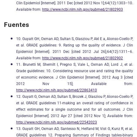
Clin Epidemiol [Internet]. 2011 Dec [cited 2012 Nov 1];64(12):1303–10.
Available from:
http://www.ncbi.nlm.nih.gov/pubmed/21802903
Fuentes
10. Guyatt GH, Oxman AD, Sultan S, Glasziou P, Akl E a, Alonso-Coello P,
et al. GRADE guidelines: 9. Rating up the quality of evidence. J Clin
Epidemiol [Internet]. 2011 Dec [cited 2012 Jul 26];64(12):1311–6.
Available from:
http://www.ncbi.nlm.nih.gov/pubmed/21802902
11. Brunetti M, Shemilt I, Pregno S, Vale L, Oxman AD, Lord J, et al.
Grade guidelines: 10. Considering resource use and rating the quality
of economic evidence. J Clin Epidemiol [Internet]. 2012 Aug 3 [cited
2012 Nov 15]; Available from:
http://www.ncbi.nlm.nih.gov/pubmed/22863410
12. Guyatt G, Oxman AD, Sultan S, Brozek J, Glasziou P, Alonso-Coello P,
et al. GRADE guidelines 11-making an overall rating of confidence in
effect estimates for a single outcome and for all outcomes. J Clin
Epidemiol [Internet]. 2012 Apr 27 [cited 2012 Nov 1]; Available from:
http://www.ncbi.nlm.nih.gov/pubmed/22542023
13. Guyatt GH, Oxman AD, Santesso N, Helfand M, Vist G, Kunz R, et al.
GRADE guidelines 12. Preparing Summary of Findings tables-binary