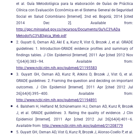
et al. Guía Metodológica para la elaboración de Guías de Práctica
Clínica con Evaluación Económica en el Sistema General de Seguridad
Social en Salud Colombiano [Internet]. 2nd ed. Bogotá; 2014 [cited
2014 Dec 2]. Available from:
http://gpc.minsalud.gov.co/recursos/Documents/Gu%C3%ADa
Metodol%C3%B3gica_Web.pdf
2. Guyatt G, Oxman AD, Akl E a, Kunz R, Vist G, Brozek J, et al. GRADE
guidelines: 1. Introduction-GRADE evidence profiles and summary of
findings tables. J Clin Epidemiol [Internet]. 2011 Apr [cited 2012 Nov
1];64(4):383–94. Available from:
http://www.ncbi.nlm.nih.gov/pubmed/21195583
3. Guyatt GH, Oxman AD, Kunz R, Atkins D, Brozek J, Vist G, et al.
GRADE guidelines: 2. Framing the question and deciding on important
outcomes. J Clin Epidemiol [Internet]. 2011 Apr [cited 2012 Jul
26];64(4):395–400. Available from:
http://www.ncbi.nlm.nih.gov/pubmed/21194891
4. Balshem H, Helfand M, Schünemann HJ, Oxman AD, Kunz R, Brozek
J, et al. GRADE guidelines: 3. Rating the quality of evidence. J Clin
Epidemiol [Internet]. 2011 Apr [cited 2012 Jul 26];64(4):401–6.
Available from:
http://www.ncbi.nlm.nih.gov/pubmed/21208779
5. Guyatt GH, Oxman AD, Vist G, Kunz R, Brozek J, Alonso-Coello P, et al.