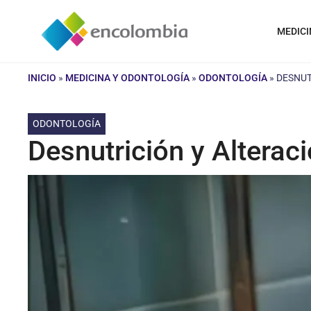
Saltar
al
MEDICI
contenido
INICIO
»
MEDICINA Y ODONTOLOGÍA
»
ODONTOLOGÍA
»
DESNUT
ODONTOLOGÍA
Desnutrición y Altera