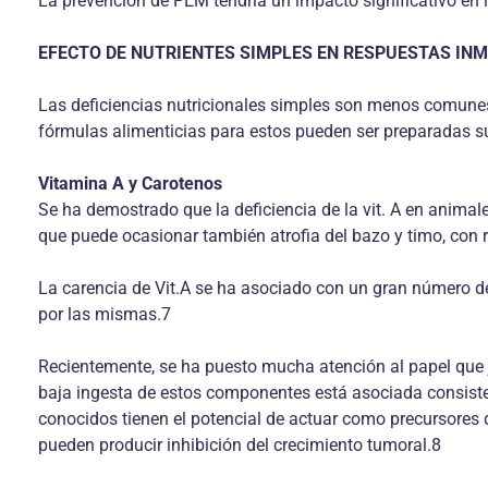
La prevención de PEM tendría un impacto significativo en
EFECTO DE NUTRIENTES SIMPLES EN RESPUESTAS IN
Las deficiencias nutricionales simples son menos comunes 
fórmulas alimenticias para estos pueden ser preparadas su
Vitamina A y Carotenos
Se ha demostrado que la deficiencia de la vit. A en anima
que puede ocasionar también atrofia del bazo y timo, con 
La carencia de Vit.A se ha asociado con un gran número d
por las mismas.7
Recientemente, se ha puesto mucha atención al papel que j
baja ingesta de estos componentes está asociada consist
conocidos tienen el potencial de actuar como precursores d
pueden producir inhibición del crecimiento tumoral.8