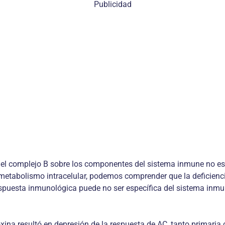
Publicidad
del complejo B sobre los componentes del sistema inmune no es 
l metabolismo intracelular, podemos comprender que la deficien
espuesta inmunológica puede no ser específica del sistema inmu
ina resultó en depresión de la respuesta de AC, tanto primaria c