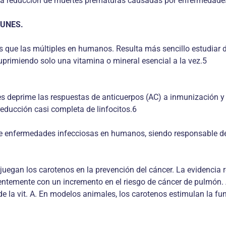
 la reducción de muertes prematuras causadas por enfermedade
MUNES.
que las múltiples en humanos. Resulta más sencillo estudiar d
primiendo solo una vitamina o mineral esencial a la vez.5
les deprime las respuestas de anticuerpos (AC) a inmunización 
reducción casi completa de linfocitos.6
e enfermedades infecciosas en humanos, siendo responsable de 
uegan los carotenos en la prevención del cáncer. La evidencia 
entemente con un incremento en el riesgo de cáncer de pulmón
e la vit. A. En modelos animales, los carotenos estimulan la fu