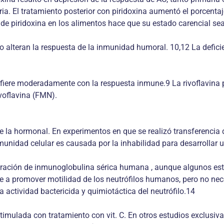
ia. El tratamiento posterior con piridoxina aumentó el porcentaj
de piridoxina en los alimentos hace que su estado carencial sea
co alteran la respuesta de la inmunidad humoral. 10,12 La deficie
terfiere moderadamente con la respuesta inmune.9 La rivoflavina 
voflavina (FMN).
ue la hormonal. En experimentos en que se realizó transferencia
nmunidad celular es causada por la inhabilidad para desarrollar 
tración de inmunoglobulina sérica humana , aunque algunos estu
nde a promover motilidad de los neutrófilos humanos, pero no n
actividad bactericida y quimiotáctica del neutrófilo.14
stimulada con tratamiento con vit. C. En otros estudios exclusiva