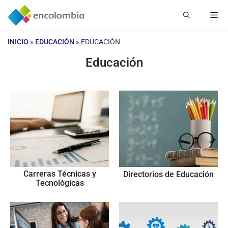
Saltar
Me
al
contenido
INICIO
»
EDUCACIÓN
»
EDUCACIÓN
Educación
Carreras Técnicas y
Directorios de Educación
Tecnológicas