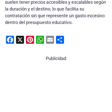
suelen tener precios accesibles y escalables según
la duración y el destino, lo que facilita su
contratación sin que represente un gasto excesivo
dentro del presupuesto educativo.
F
X
Pi
W
E
C
a
nt
h
m
o
c
er
at
ai
m
Publicidad
e
e
s
l
p
b
st
A
ar
o
p
tir
o
p
k