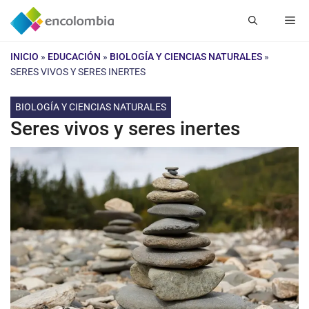
Saltar
Me
al
contenido
INICIO
»
EDUCACIÓN
»
BIOLOGÍA Y CIENCIAS NATURALES
»
SERES VIVOS Y SERES INERTES
BIOLOGÍA Y CIENCIAS NATURALES
Seres vivos y seres inertes