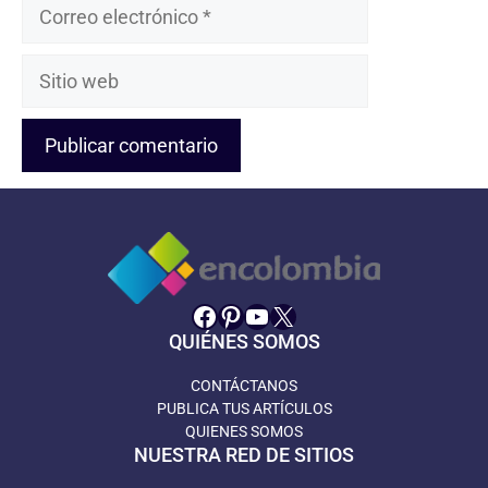
Correo
electrónico
Sitio
web
Facebook
Pinterest
YouTube
X
QUIÉNES SOMOS
CONTÁCTANOS
PUBLICA TUS ARTÍCULOS
QUIENES SOMOS
NUESTRA RED DE SITIOS