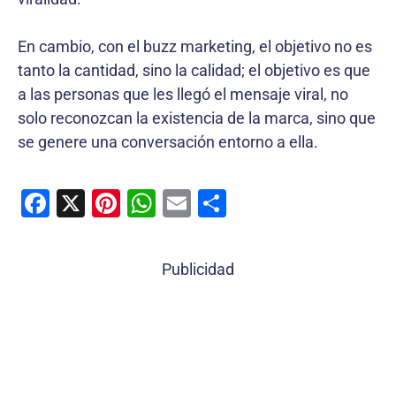
En cambio, con el buzz marketing, el objetivo no es
tanto la cantidad, sino la calidad; el objetivo es que
a las personas que les llegó el mensaje viral, no
solo reconozcan la existencia de la marca, sino que
se genere una conversación entorno a ella.
F
X
Pi
W
E
C
a
nt
h
m
o
c
er
at
ai
m
Publicidad
e
e
s
l
p
b
st
A
ar
o
p
tir
o
p