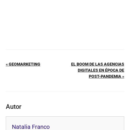
k
« GEOMARKETING
EL BOOM DE LAS AGENCIAS
DIGITALES EN ÉPOCA DE
POST-PANDEMIA »
Autor
Natalia Franco