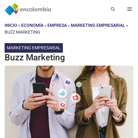
Saltar
Me
al
contenido
INICIO
»
ECONOMÍA
»
EMPRESA
»
MARKETING EMPRESARIAL
»
BUZZ MARKETING
MARKETING EMPRESARIAL
Buzz Marketing