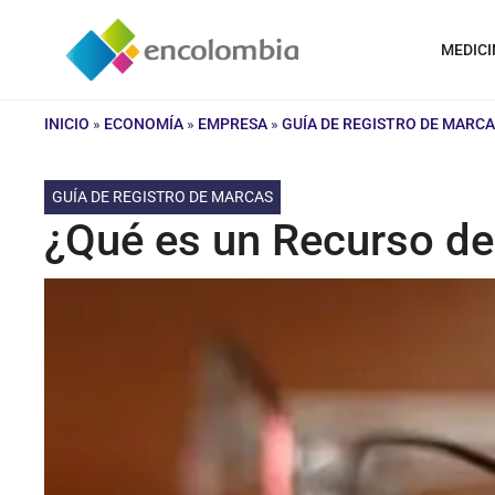
Saltar
al
MEDICI
contenido
INICIO
»
ECONOMÍA
»
EMPRESA
»
GUÍA DE REGISTRO DE MARC
GUÍA DE REGISTRO DE MARCAS
¿Qué es un Recurso de