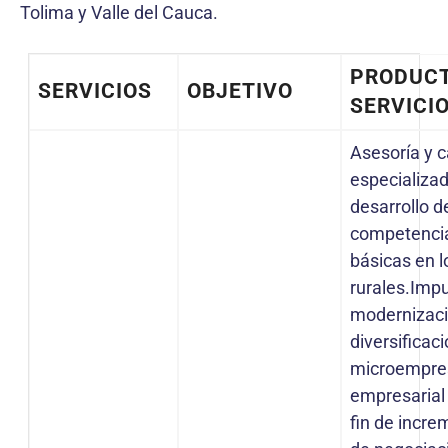
Tolima y Valle del Cauca.
PRODUCT
SERVICIOS
OBJETIVO
SERVICI
Asesoría y 
especializad
desarrollo d
competencia
básicas en 
rurales.Impu
modernizació
diversificac
microempres
empresarial 
fin de incr