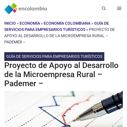
Saltar
Me
al
contenido
INICIO
»
ECONOMÍA
»
ECONOMÍA COLOMBIANA
»
GUÍA DE
SERVICIOS PARA EMPRESARIOS TURÍSTICOS
»
PROYECTO DE
APOYO AL DESARROLLO DE LA MICROEMPRESA RURAL –
PADEMER –
GUÍA DE SERVICIOS PARA EMPRESARIOS TURÍSTICOS
Proyecto de Apoyo al Desarrollo
de la Microempresa Rural –
Pademer –