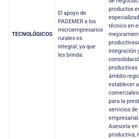
de negociaci
productos 
El apoyo de
especializ
PADEMER a los
técnico en e
microempresarios
TECNOLÓGICOS
mejoramient
rurales es
productivas
integral, ya que
integración 
les brinda:
consolidació
productivas 
ámbito regi
establecer a
comerciales 
para la pres
servicios de
empresarial
Asesoría en 
productiva,