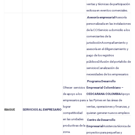
ventas y técnicas de participación
exitosa en eventos comerciales.
Asesoría empresarial
Asesoría
personalizada en las instalaciones
de la CCIServicio a domicilio a los
comerciantes de la
jurisdicción
Acompañamiento y
asesoría en el diligenciamiento y
pago de los registros
públicos
Difusión del portafolio de
servicios
Canalización de
necesidades de los empresarios
Programa Desarrollo
Ofrecer servicios
Empresarial Colombiano –
de apoyo a los
CED
CARANA COLOMBIA
Apoyo
empresarios para
a las Pymes en las áreas de
lograr
ventas, operaciones y finanzas, y
SERVICIOS AL EMPRESARIO
IBAGUE
competitividad
quieran generar nuevos empleos
en las unidades
Centro de Desarrollo
productivas de la
Empresarial
Asistencia técnica de
zona.
proyectos para pequeñas y