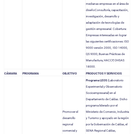
medianas empresas en el área de
diseñoConsultoría, capacitación,
investigación, desarrollo y
adaptación de tecnologías de
gestión empresarial.
Cobertura:
Empresas interesadas en lograr
las siguientes certificaciones: ISO
9000 versión 2000, ISO 14000,
QS 9000, Buenas Prácticas de
Manufactura, HACCP, OHSAS
18000.
CÁMARA
PROGRAMA
OBJETIVO
PRODUCTOS Y SERVICIOS
Programa LEOS
(Laboratorio
Experimental y Observatorio
Socioempresarial) en el
Departamento de Caldas. Dicho
programa liderado por el
Promover el
Ministerio de Comercio, Industria
desarrollo
y Turismo y apoyado en la región
regional
por la Gobernación de Caldas, el
comercial y
SENA Regional Caldas,