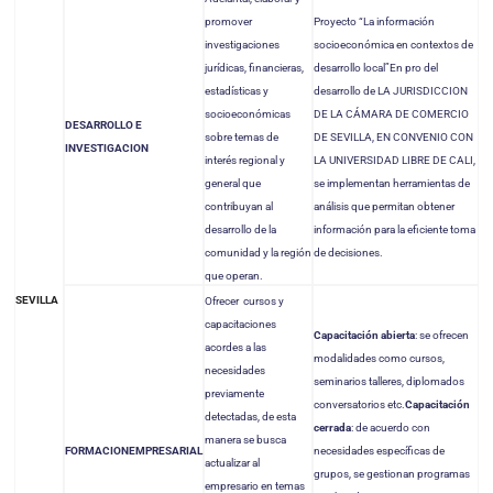
promover
Proyecto “La información
investigaciones
socioeconómica en contextos de
jurídicas, financieras,
desarrollo local”En pro del
estadísticas y
desarrollo de LA JURISDICCION
socioeconómicas
DE LA CÁMARA DE COMERCIO
DESARROLLO E
sobre temas de
DE SEVILLA, EN CONVENIO CON
INVESTIGACION
interés regional y
LA UNIVERSIDAD LIBRE DE CALI,
general que
se implementan herramientas de
contribuyan al
análisis que permitan obtener
desarrollo de la
información para la eficiente toma
comunidad y la región
de decisiones.
que operan.
SEVILLA
Ofrecer cursos y
capacitaciones
Capacitación abierta
: se ofrecen
acordes a las
modalidades como cursos,
necesidades
seminarios talleres, diplomados
previamente
conversatorios etc.
Capacitación
detectadas, de esta
cerrada
: de acuerdo con
manera se busca
FORMACION
EMPRESARIAL
necesidades específicas de
actualizar al
grupos, se gestionan programas
empresario en temas