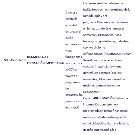
los cuales se dictan a través de
facilitadores con conocimiento de la
Apoyar y
metodología y del
facilitar la
programa.Conferencias: Se realizan
actividad
en temas de interés empresarial
empresarial
como actualización tributaria,
de los
Invima, código de barras, patentes,
empresarios
servicio al cliente,
y sus
cofinanciación.
PROMOCIÓN:
Ferias:
DESARROLLO Y
funcionarios,
Se realizan dos ferias en el año,
VILLAVICENCIO
FORMACIÓN
EMPRESARIAL
vinculados a
sectorial (mayo o junio) y una
la CCV, a
general Expocámara (octubre –
través de
noviembre).
Misiones: Se realizan
programas
misiones comerciales como
de
Expocomer –
capacitación,
Panamá
INFORMACIÓN:
Se brinda
promoción e
información permanente y
información.
programada en temas financieros,
marcas y patentes, estrategias de
comercialización, tributaria, Invima,
gestión empresarial, a los