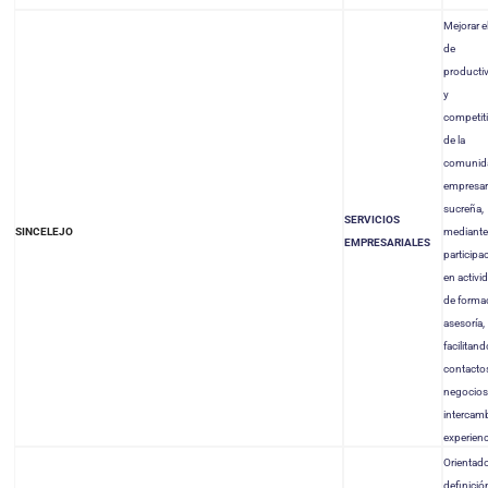
Mejorar el
de
producti
y
competit
de la
comunid
empresari
sucreña,
SERVICIOS
mediante 
SINCELEJO
EMPRESARIALES
participa
en activi
de forma
asesoría
facilitand
contacto
negocios 
intercam
experienc
Orientado
definició