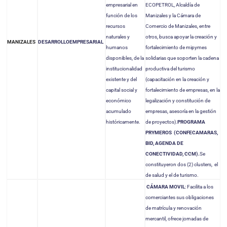
empresarial en
ECOPETROL, Alcaldía de
función de los
Manizales y la Cámara de
recursos
Comercio de Manizales, entre
naturales y
otros, busca apoyar la creación y
DESARROLLO
EMPRESARIAL
MANIZALES
humanos
fortalecimiento de mipymes
disponibles, de la
solidarias que soporten la cadena
institucionalidad
productiva del turismo
existente y del
(capacitación en la creación y
capital social y
fortalecimiento de empresas, en la
económico
legalización y constitución de
acumulado
empresas, asesoría en la gestión
históricamente.
de proyectos).
PROGRAMA
PRYMEROS (CONFECAMARAS,
BID, AGENDA DE
CONECTIVIDAD, CCM).
Se
constituyeron dos (2) clusters, el
de salud y el de turismo.
CÁMARA MOVIL
: Facilita a los
comerciantes sus obligaciones
de matrícula y renovación
mercantil, ofrece jornadas de