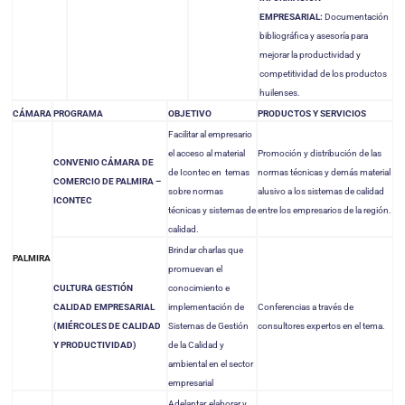
EMPRESARIAL:
Documentación
bibliográfica y asesoría para
mejorar la productividad y
competitividad de los productos
huilenses.
CÁMARA
PROGRAMA
OBJETIVO
PRODUCTOS Y SERVICIOS
Facilitar al empresario
el acceso al material
Promoción y distribución de las
CONVENIO CÁMARA DE
de Icontec en temas
normas técnicas y demás material
COMERCIO DE PALMIRA –
sobre normas
alusivo a los sistemas de calidad
ICONTEC
técnicas y sistemas de
entre los empresarios de la región.
calidad.
Brindar charlas que
PALMIRA
promuevan el
CULTURA GESTIÓN
conocimiento e
CALIDAD EMPRESARIAL
implementación de
Conferencias a través de
(MIÉRCOLES DE CALIDAD
Sistemas de Gestión
consultores expertos en el tema.
Y PRODUCTIVIDAD)
de la Calidad y
ambiental en el sector
empresarial
Adelantar, elaborar y