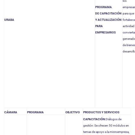
los
PROGRAMA
empresar
DE
CAPACITACIÓN
para que
URABA
Y ACTUALIZACIÓN
fortalezc
PARA
actividad
EMPRESARIOS
convierta
generado
de bienes
desarroll
CÁMARA
PROGRAMA
OBJETIVO
PRODUCTOS Y SERVICIOS
CAPACITACIÓN:
Diálogos de
gestión: Se ofrecen 50 módulos en
temas de apoyo a la microempresa,