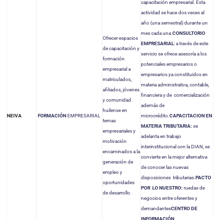
capacitación empresarial. Esta
actividad se hace dos veces al
año (una semestral) durante un
mes cada una.
CONSULTORIO
Ofrecer espacios
EMPRESARIAL
: a través de este
de capacitación y
servicio se ofrece asesoría a los
formación
potenciales empresarios o
empresarial a
empresarios ya constituidos en
matriculados,
materia administrativa, contable,
afiliados, jóvenes
financiera y de comercialización
y comunidad
además de
huilense en
FORMACIÓN
EMPRESARIAL
microcrédito.
CAPACITACION EN
NEIVA
temas
MATERIA TRIBUTARIA:
se
empresariales y
adelanta en trabajo
motivación
interinstitucional con la DIAN, se
encaminados a la
convierte en la mejor alternativa
generación de
de conocer las nuevas
empleo y
disposiciones tributarias.
PACTO
oportunidades
POR LO NUESTRO:
ruedas de
de desarrollo.
negocios entre oferentes y
demandantes
CENTRO DE
INFORMACIÓN