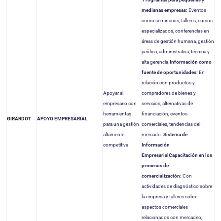
medianas empresas:
Eventos
como seminarios, talleres, cursos
especializados, conferencias en
áreas de gestión humana, gestión
jurídica, administrativa, técnica y
alta gerencia.
Información como
fuente de oportunidades:
En
relación con productos y
Apoyar al
compradores de bienes y
empresario con
servicios; alternativas de
herramientas
financiación, eventos
APOYO EMPRESARIAL
GIRARDOT
para una gestión
comerciales, tendencias del
altamente
mercado.
Sistema de
competitiva
Información
Empresarial
Capacitación en los
procesos de
comercialización:
Con
actividades de diagnóstico sobre
la empresa y talleres sobre
aspectos comerciales
relacionados con mercadeo,