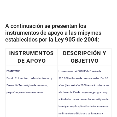
A continuación se presentan los
instrumentos de apoyo a las mipymes
establecidos por la
Ley 905 de 2004
:
INSTRUMENTOS
DESCRIPCIÓN Y
DE APOYO
OBJETIVO
FOMIPYME
Los recursos del FOMIPYME serán de
Fondo Colombiano de Modernización y
$20.000 millones de pesos anuales. Por 10
Desarrollo Tecnológico de las micro,
años (desde el año 2000) estarán orientados
pequeñas y medianas empresas
a la financiación de proyectos, programas y
actividades para el desarrollo tecnológico de
las mipymes y la aplicación de instrumentos
no financieros dirigidos a su fomento y