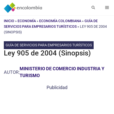
Saltar
Me
al
contenido
INICIO
»
ECONOMÍA
»
ECONOMÍA COLOMBIANA
»
GUÍA DE
SERVICIOS PARA EMPRESARIOS TURÍSTICOS
»
LEY 905 DE 2004
(SINOPSIS)
GUÍA DE SERVICIOS PARA EMPRESARIOS TURÍSTICOS
Ley 905 de 2004 (Sinopsis)
MINISTERIO DE COMERCIO INDUSTRIA Y
AUTOR:
TURISMO
Publicidad