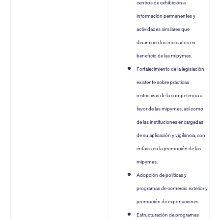
centros de exhibición e
información permanentes y
actividades similares que
dinamicen los mercados en
beneficio de las mipymes.
Fortalecimiento de la legislación
existente sobre prácticas
restrictivas de la competencia a
favor de las mipymes, así como
de las instituciones encargadas
de su aplicación y vigilancia, con
énfasis en la promoción de las
mipymes.
Adopción de políticas y
programas de comercio exterior y
promoción de exportaciones
Estructuración de programas