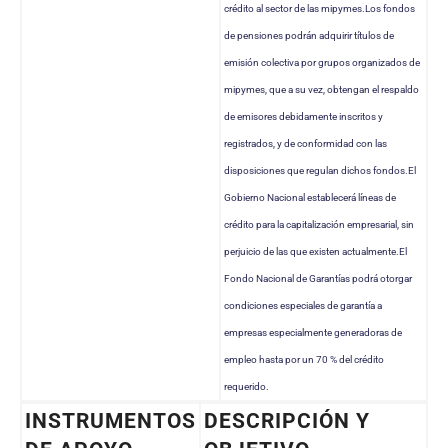
crédito al sector de las mipymes.Los fondos
de pensiones podrán adquirir títulos de
emisión colectiva por grupos organizados de
mipymes, que a su vez, obtengan el respaldo
de emisores debidamente inscritos y
registrados, y de conformidad con las
disposiciones que regulan dichos fondos.El
Gobierno Nacional establecerá líneas de
crédito para la capitalización empresarial, sin
perjuicio de las que existen actualmente.El
Fondo Nacional de Garantías podrá otorgar
condiciones especiales de garantía a
empresas especialmente generadoras de
empleo hasta por un 70 % del crédito
requerido.
INSTRUMENTOS
DESCRIPCIÓN Y