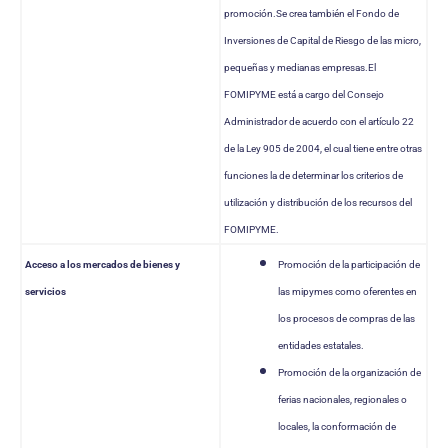
promoción.Se crea también el Fondo de
Inversiones de Capital de Riesgo de las micro,
pequeñas y medianas empresas.El
FOMIPYME está a cargo del Consejo
Administrador de acuerdo con el artículo 22
de la Ley 905 de 2004, el cual tiene entre otras
funciones la de determinar los criterios de
utilización y distribución de los recursos del
FOMIPYME.
Acceso a los mercados de bienes y
Promoción de la participación de
servicios
las mipymes como oferentes en
los procesos de compras de las
entidades estatales.
Promoción de la organización de
ferias nacionales, regionales o
locales, la conformación de