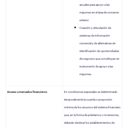
anuales para apoyo a las
mipymes en el área de comercio
exterior.
Creación y articulación de
sistemas de información
comercial y de alternativas de
identificación de oportunidades
de negocios que constituyan en
instrumento de apoyo a las
mipymes.
Acceso a mercados financieros
En condiciones especiales se determinarán
temporalmente la cuantía o proporción
mínima de los recursos del sistema financiero
que, en la forma de préstamos o inversiones,
deberán destinar los establecimientos de