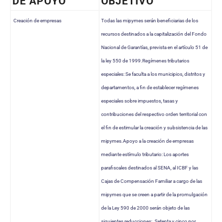
DE APOYO
OBJETIVO
Creación de empresas
Todas las mipymes serán beneficiarias de los
recursos destinados a la capitalización del Fondo
Nacional de Garantías, prevista en el artículo 51 de
la ley 550 de 1999.Regímenes tributarios
especiales: Se faculta a los municipios, distritos y
departamentos, a fin de establecer regímenes
especiales sobre impuestos, tasas y
contribuciones del respectivo orden territorial con
el fin de estimular la creación y subsistencia de las
mipymes.Apoyo a la creación de empresas
mediante estímulo tributario: Los aportes
parafiscales destinados al SENA, al ICBF y las
Cajas de Compensación Familiar a cargo de las
mipymes que se creen a partir de la promulgación
de la Ley 590 de 2000 serán objeto de las
siguientes reducciones:. Setenta y cinco por