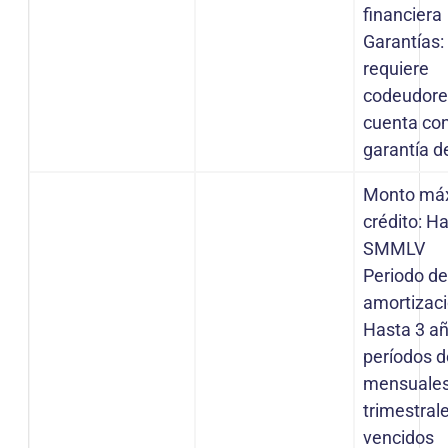
financiera
Garantías:
requiere
codeudore
cuenta co
garantía d
Monto má
crédito: H
SMMLV
Periodo d
amortizaci
Hasta 3 a
períodos 
mensuales
trimestral
vencidos