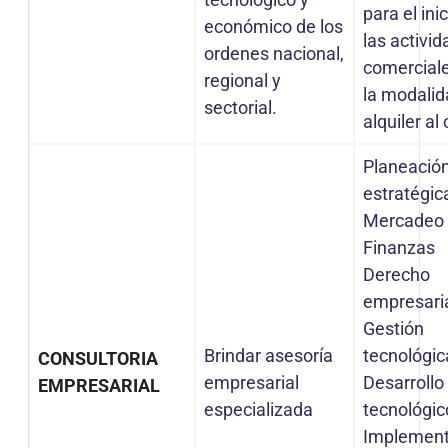
para el ini
económico de los
las activi
ordenes nacional,
comerciale
regional y
la modalid
sectorial.
alquiler al
Planeació
estratégic
Mercadeo
Finanzas
Derecho
empresari
Gestión
Brindar asesoría
tecnológic
CONSULTORIA
empresarial
Desarrollo
EMPRESARIAL
especializada
tecnológic
Implement