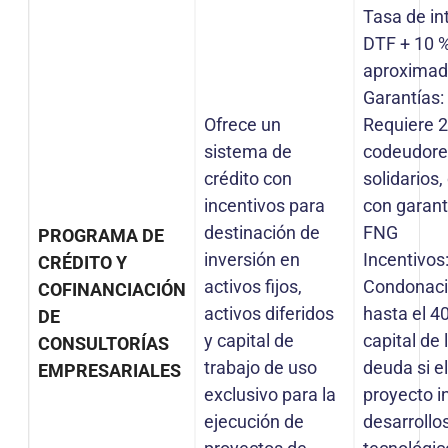
Tasa de in
DTF + 10 %
aproxima
Garantías:
Ofrece un
Requiere 
sistema de
codeudore
crédito con
solidarios
incentivos para
con garant
destinación de
FNG
PROGRAMA DE
inversión en
Incentivos
CRÉDITO Y
activos fijos,
Condonac
COFINANCIACIÓN
activos diferidos
hasta el 4
DE
y capital de
capital de 
CONSULTORÍAS
trabajo de uso
deuda si e
EMPRESARIALES
exclusivo para la
proyecto i
ejecución de
desarrollo