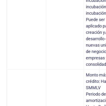
incubación
incubación
incubació
Puede ser
aplicado p
creación y
desarrollo
nuevas un
de negoci
empresas 
consolidad
Monto má
crédito: H
SMMLV
Periodo d
amortizaci