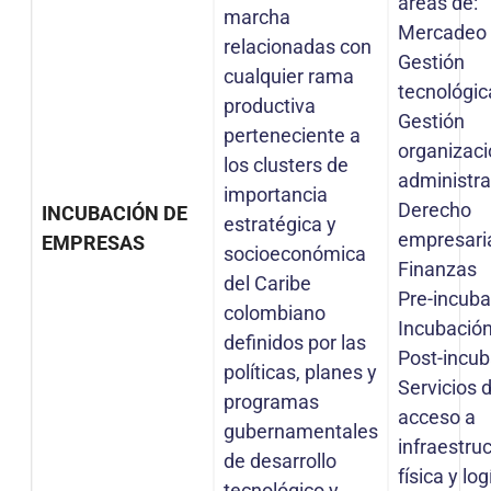
áreas de:
marcha
Mercadeo
relacionadas con
Gestión
cualquier rama
tecnológic
productiva
Gestión
perteneciente a
organizaci
los clusters de
administra
importancia
Derecho
INCUBACIÓN DE
estratégica y
empresari
EMPRESAS
socioeconómica
Finanzas
del Caribe
Pre-incuba
colombiano
Incubació
definidos por las
Post-incub
políticas, planes y
Servicios 
programas
acceso a
gubernamentales
infraestru
de desarrollo
física y log
tecnológico y