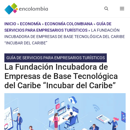
Saltar
Me
al
contenido
INICIO
»
ECONOMÍA
»
ECONOMÍA COLOMBIANA
»
GUÍA DE
SERVICIOS PARA EMPRESARIOS TURÍSTICOS
»
LA FUNDACIÓN
INCUBADORA DE EMPRESAS DE BASE TECNOLÓGICA DEL CARIBE
“INCUBAR DEL CARIBE”
GUÍA DE SERVICIOS PARA EMPRESARIOS TURÍSTICOS
La Fundación Incubadora de
Empresas de Base Tecnológica
del Caribe “Incubar del Caribe”