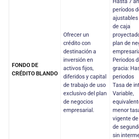
Hasta 7 a
períodos 
ajustables 
de caja
Ofrecer un
proyectado
crédito con
plan de ne
destinación a
empresari
inversión en
Periodos 
F
ONDO DE
activos fijos,
gracia: Ha
CRÉDITO BLANDO
diferidos y capital
periodos
de trabajo de uso
Tasa de in
exclusivo del plan
Variable,
de negocios
equivalent
empresarial.
menor tas
vigente d
de segundo
sin interm