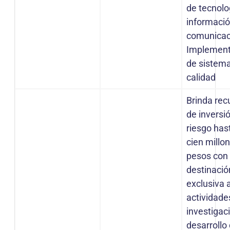
de tecnolo
informació
comunicac
Implement
de sistem
calidad
Brinda rec
de inversi
riesgo has
cien millo
pesos con
destinació
exclusiva 
actividade
investigac
desarrollo