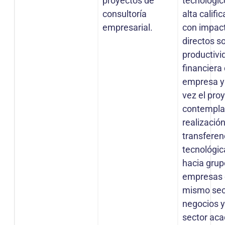
proyectos de
tecnológic
consultoría
alta califi
empresarial.
con impac
directos so
productivi
financiera 
empresa y 
vez el pro
contempla
realizació
transferen
tecnológic
hacia grup
empresas 
mismo sec
negocios y
sector ac