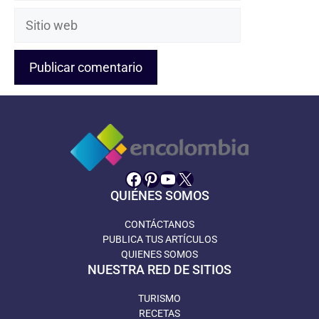
Sitio
web
Facebook
Pinterest
YouTube
X
QUIÉNES SOMOS
CONTÁCTANOS
PUBLICA TUS ARTÍCULOS
QUIENES SOMOS
NUESTRA RED DE SITIOS
TURISMO
RECETAS