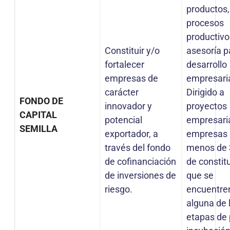
productos,
procesos
productivo
Constituir y/o
asesoría p
fortalecer
desarrollo
empresas de
empresari
carácter
Dirigido a
FONDO DE
innovador y
proyectos
CAPITAL
potencial
empresaria
SEMILLA
exportador, a
empresas
través del fondo
menos de 
de cofinanciación
de constit
de inversiones de
que se
riesgo.
encuentre
alguna de 
etapas de 