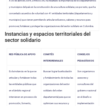
A 30 de abril de 2004, DANSOCIAL ha resaltado la importancia de los departamentos
y municipios del país en la construcción de una cultura solidaria y es por esto, que ha
concertado acuerdos de voluntad con 41 entidades territoriales (departamentos y
municipios) que vienen permitiendo articular esfuerzos, saberes y recursos para
promover, fortalecer y proteger las organizaciones del sector solidario en Colombia.
Instancias y espacios territoriales del
sector solidario
RED PÚBLICA DE APOYO
COMITÉS
CONSEJOS
INTERGREMIALES
PEDAGÓGICOS
Es la instancia en la que se
Buscan lograr la articulación
Son organismos
articulan y fortalecen todas
y fortalecimiento de todas las
asesores y
las entidades públicas que
organizaciones del sector
consultores del
en el ámbito regional
solidario del orden
gobierno nacional
intervienen en procesos de
departamental para que se
en el diseño e
promoción, fomento,
optimicen sus recursos y
implementación