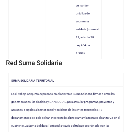
en teoría y
práctica de
economía
solidaria (numeral
11, artículo 30
Ley 454 de
1.998).
Red Suma Solidaria
SUMA SOLIDARIA TERRITORIAL
Es el trabajo conjunto expresado en el convenio Suma Solidaria, firmado entre las
gobernaciones, las alcaldías y DANSOCIAL, para articular programas, proyectos y
acciones, dirigidas al sector social y solidario de los entes territoriales, 18
departamentos del país se han incorporado al programa y la meta es alcanzar 25 en el
cuatrienio.La Suma Solidaria Territorial a través del trabajo coordinado con las