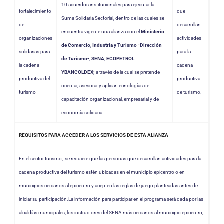
10 acuerdos institucionales para ejecutar la
fortalecimiento
que
Suma Solidaria Sectorial, dentro de las cuales se
de
desarrollan
encuentra vigente una alianza con el
Ministerio
organizaciones
actividades
de Comercio, Industria y Turismo -Dirección
solidarias para
para la
de Turismo-, SENA, ECOPETROL
la cadena
cadena
YBANCOLDEX;
a través de la cual se pretende
productiva del
productiva
orientar, asesorar y aplicar tecnologías de
turismo
de turismo.
capacitación organizacional, empresarial y de
economía solidaria.
REQUISITOS PARA ACCEDER A LOS SERVICIOS DE ESTA ALIANZA
En el sector turismo, se requiere que las personas que desarrollan actividades para la
cadena productiva del turismo estén ubicadas en el municipio epicentro o en
municipios cercanos al epicentro y acepten las reglas de juego planteadas antes de
iniciar su participación.La información para participar en el programa será dada por las
alcaldías municipales, los instructores del SENA más cercanos al municipio epicentro,