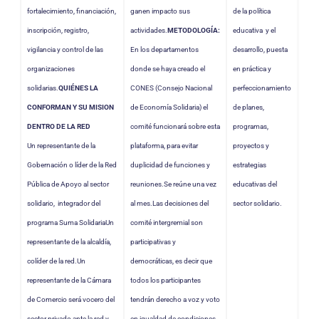
fortalecimiento, financiación,
ganen impacto sus
de la política
inscripción, registro,
actividades.
METODOLOGÍA:
educativa y el
vigilancia y control de las
En los departamentos
desarrollo, puesta
organizaciones
donde se haya creado el
en práctica y
solidarias.
QUIÉNES LA
CONES (Consejo Nacional
perfeccionamiento
CONFORMAN Y SU MISION
de Economía Solidaria) el
de planes,
DENTRO DE LA RED
comité funcionará sobre esta
programas,
Un representante de la
plataforma, para evitar
proyectos y
Gobernación o líder de la Red
duplicidad de funciones y
estrategias
Pública de Apoyo al sector
reuniones.Se reúne una vez
educativas del
solidario, integrador del
al mes.Las decisiones del
sector solidario.
programa Suma SolidariaUn
comité intergremial son
representante de la alcaldía,
participativas y
colíder de la red.Un
democráticas, es decir que
representante de la Cámara
todos los participantes
de Comercio será vocero del
tendrán derecho a voz y voto
sector privado ante la red y
en igualdad de condiciones.