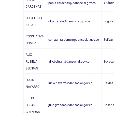
paola.cardenas@dansocial.gov.co
Atlánti
CARDENAS
OLGA LUCÍA
olga.zarate@dansocial.gov.co
Bogotá
ZÁRATE
CONSTANZA
constanza.gomez@dansocial.gov.co
Bolívar
GOMEZ
ALIX
RUBIELA
alix.beltran@dansocial.gov.co
Boyacá
BELTRAN
LUCIO
lucio.navarro@dansocial.gov.co
Caldas
NAVARRO
JULIO
CESAR
julio.grandas@dansocial.gov.co
Casana
GRANDAS