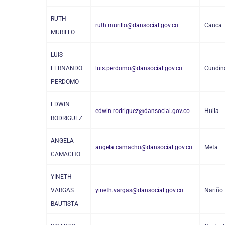
RUTH
ruth.murillo@dansocial.gov.co
Cauca
MURILLO
LUIS
FERNANDO
luis.perdomo@dansocial.gov.co
Cundin
PERDOMO
EDWIN
edwin.rodriguez@dansocial.gov.co
Huila
RODRIGUEZ
ANGELA
angela.camacho@dansocial.gov.co
Meta
CAMACHO
YINETH
VARGAS
yineth.vargas@dansocial.gov.co
Nariño
BAUTISTA