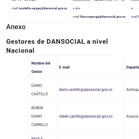
mail:
luzstella.vargas@dansocial.gov.co
o al e-
e-
mail:
litza.mayorga@dansocial.gov.co
mail:
Anexo
Gestores de DANSOCIAL a nivel
Nacional
Nombre del
E-mail
Depart
Gestor
DARIO
dario.castillo@dansocial.gov.co
Antioq
CASTILLO
RUBEN
DARIO
ruben.carrillo@dansocial.gov.co
Arauca
CARRILLO
PAOLA