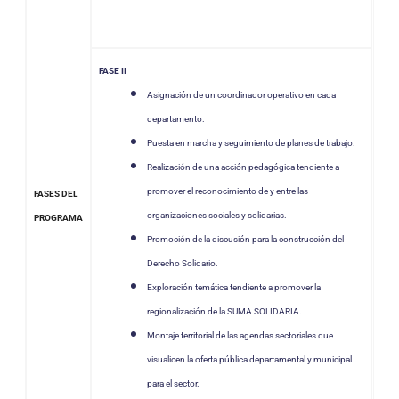
FASE II
Asignación de un coordinador operativo en cada
departamento.
Puesta en marcha y seguimiento de planes de trabajo.
Realización de una acción pedagógica tendiente a
promover el reconocimiento de y entre las
FASES DEL
organizaciones sociales y solidarias.
PROGRAMA
Promoción de la discusión para la construcción del
Derecho Solidario.
Exploración temática tendiente a promover la
regionalización de la SUMA SOLIDARIA.
Montaje territorial de las agendas sectoriales que
visualicen la oferta pública departamental y municipal
para el sector.