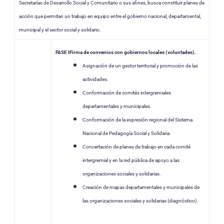
Secretarías de Desarrollo Social y Comunitario o sus afines, busca constituir planes de
acción que permitan un trabajo en equipo entre el gobierno nacional, departamental,
municipal y el sector social y solidario.
FASE I
Firma de convenios con gobiernos locales (voluntades).
Asignación de un gestor territorial y promoción de las
actividades.
Conformación de comités intergremiales
departamentales y municipales.
Conformación de la expresión regional del Sistema
Nacional de Pedagogía Social y Solidaria.
Concertación de planes de trabajo en cada comité
intergremial y en la red pública de apoyo a las
organizaciones sociales y solidarias.
Creación de mapas departamentales y municipales de
las organizaciones sociales y solidarias (diagnóstico).