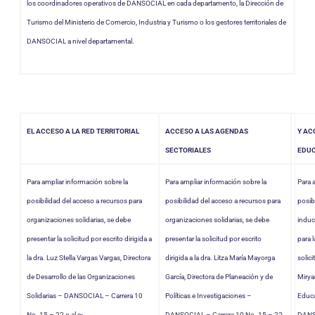
los coordinadores operativos de DANSOCIAL en cada departamento, la Dirección de
Turismo del Ministerio de Comercio, Industria y Turismo o los gestores territoriales de
DANSOCIAL a nivel departamental.
EL ACCESO A LA RED TERRITORIAL
ACCESO A LAS AGENDAS
Y AC
SECTORIALES
EDU
Para ampliar información sobre la
Para ampliar información sobre la
Para 
posibilidad del acceso a recursos para
posibilidad del acceso a recursos para
posib
organizaciones solidarias, se debe
organizaciones solidarias, se debe
induc
presentar la solicitud por escrito dirigida a
presentar la solicitud por escrito
para l
la dra. Luz Stella Vargas Vargas, Directora
dirigida a la dra. Litza María Mayorga
solici
de Desarrollo de las Organizaciones
García, Directora de Planeación y de
Mirya
Solidarias – DANSOCIAL – Carrera 10
Políticas e Investigaciones –
Educa
No. 15 – 22 o al e-
DANSOCIAL – Carrera 10 No. 15 – 22
DANSO