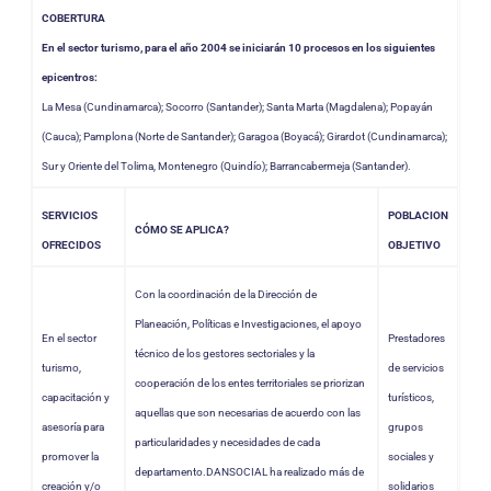
COBERTURA
En el sector turismo, para el año 2004 se iniciarán 10 procesos en los siguientes
epicentros:
La Mesa (Cundinamarca); Socorro (Santander); Santa Marta (Magdalena); Popayán
(Cauca); Pamplona (Norte de Santander); Garagoa (Boyacá); Girardot (Cundinamarca);
Sur y Oriente del Tolima, Montenegro (Quindío); Barrancabermeja (Santander).
SERVICIOS
POBLACION
CÓMO SE APLICA?
OFRECIDOS
OBJETIVO
Con la coordinación de la Dirección de
Planeación, Políticas e Investigaciones, el apoyo
En el sector
Prestadores
técnico de los gestores sectoriales y la
turismo,
de servicios
cooperación de los entes territoriales se priorizan
capacitación y
turísticos,
aquellas que son necesarias de acuerdo con las
asesoría para
grupos
particularidades y necesidades de cada
promover la
sociales y
departamento.DANSOCIAL ha realizado más de
creación y/o
solidarios