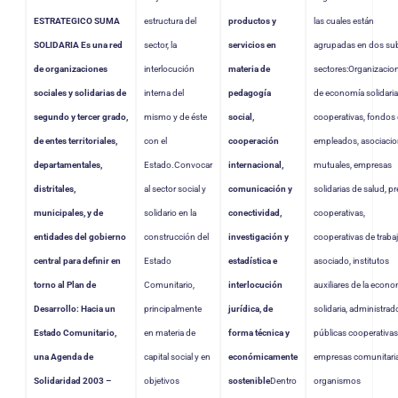
ESTRATEGICO SUMA
estructura del
productos y
las cuales están
SOLIDARIA
Es una red
sector, la
servicios en
agrupadas en dos su
de organizaciones
interlocución
materia de
sectores:Organizacio
sociales y solidarias de
interna del
pedagogía
de economía solidari
segundo y tercer grado,
mismo y de éste
social,
cooperativas, fondos
de entes territoriales,
con el
cooperación
empleados, asociaci
departamentales,
Estado.Convocar
internacional,
mutuales, empresas
distritales,
al sector social y
comunicación y
solidarias de salud, pr
municipales, y de
solidario en la
conectividad,
cooperativas,
entidades del gobierno
construcción del
investigación y
cooperativas de traba
central para definir en
Estado
estadística e
asociado, institutos
torno al Plan de
Comunitario,
interlocución
auxiliares de la econ
Desarrollo: Hacia un
principalmente
jurídica, de
solidaria, administrad
Estado Comunitario,
en materia de
forma técnica y
públicas cooperativas
una Agenda de
capital social y en
económicamente
empresas comunitaria
Solidaridad 2003 –
objetivos
sostenible
Dentro
organismos