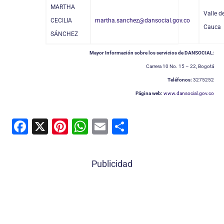
MARTHA
Valle d
CECILIA
martha.sanchez@dansocial.gov.co
Cauca
SÁNCHEZ
Mayor Información sobre los servicios de DANSOCIAL:
Carrera 10 No. 15 – 22, Bogotá
Teléfonos:
3275252
Página web:
www.dansocial.gov.co
F
X
Pi
W
E
C
a
nt
h
m
o
c
er
at
ai
m
Publicidad
e
e
s
l
p
b
st
A
ar
o
p
tir
o
p