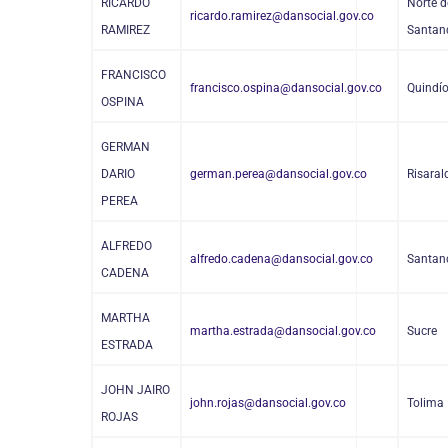
RICARDO
Norte d
ricardo.ramirez@dansocial.gov.co
RAMIREZ
Santan
FRANCISCO
francisco.ospina@dansocial.gov.co
Quindí
OSPINA
GERMAN
DARIO
german.perea@dansocial.gov.co
Risaral
PEREA
ALFREDO
alfredo.cadena@dansocial.gov.co
Santan
CADENA
MARTHA
martha.estrada@dansocial.gov.co
Sucre
ESTRADA
JOHN JAIRO
john.rojas@dansocial.gov.co
Tolima
ROJAS