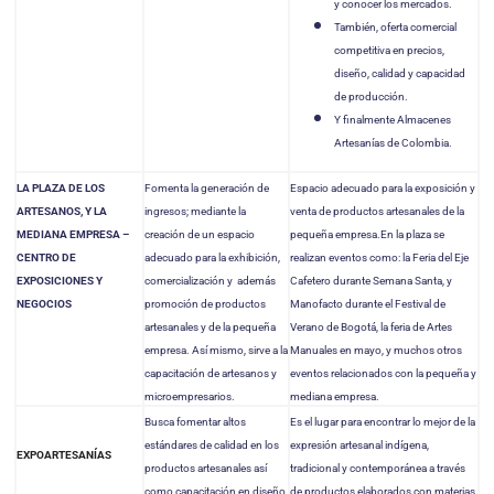
y conocer los mercados.
También, oferta comercial
competitiva en precios,
diseño, calidad y capacidad
de producción.
Y finalmente Almacenes
Artesanías de Colombia.
LA PLAZA DE LOS
Fomenta la generación de
Espacio adecuado para la exposición y
ARTESANOS, Y LA
ingresos; mediante la
venta de productos artesanales de la
MEDIANA EMPRESA –
creación de un espacio
pequeña empresa.En la plaza se
CENTRO DE
adecuado para la exhibición,
realizan eventos como: la Feria del Eje
EXPOSICIONES Y
comercialización y además
Cafetero durante Semana Santa, y
NEGOCIOS
promoción de productos
Manofacto durante el Festival de
artesanales y de la pequeña
Verano de Bogotá, la feria de Artes
empresa. Así mismo, sirve a la
Manuales en mayo, y muchos otros
capacitación de artesanos y
eventos relacionados con la pequeña y
microempresarios.
mediana empresa.
Busca fomentar altos
Es el lugar para encontrar lo mejor de la
estándares de calidad en los
expresión artesanal indígena,
EXPOARTESANÍAS
productos artesanales así
tradicional y contemporánea a través
como capacitación en diseño,
de productos elaborados con materias