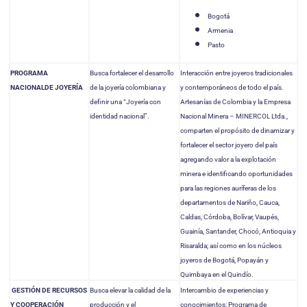
Bogotá
Armenia
Pasto
PROGRAMA
Busca fortalecer el desarrollo
Interacción entre joyeros tradicionales
NACIONAL
DE JOYERÍA
de la joyería colombiana y
y contemporáneos de todo el país.
definir una “Joyería con
Artesanías de Colombia y la Empresa
identidad nacional”.
Nacional Minera – MINERCOL Ltda.,
comparten el propósito de dinamizar y
fortalecer el sector joyero del país
agregando valor a la explotación
minera e identificando oportunidades
para las regiones auríferas de los
departamentos de Nariño, Cauca,
Caldas, Córdoba, Bolívar, Vaupés,
Guainía, Santander, Chocó, Antioquia y
Risaralda; así como en los núcleos
joyeros de Bogotá, Popayán y
Quimbaya en el Quindío.
GESTIÓN DE RECURSOS
Busca elevar la calidad de la
Intercambio de experiencias y
Y COOPERACIÓN
producción y el
conocimientos: Programa de