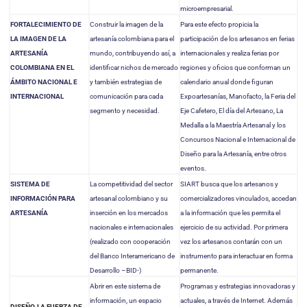
microempresarial.
FORTALECIMIENTO DE
Construir la imagen de la
Para este efecto propicia la
LA IMAGEN DE LA
artesanía colombiana para el
participación de los artesanos en ferias
ARTESANÍA
mundo, contribuyendo así, a
internacionales y realiza ferias por
COLOMBIANA EN EL
identificar nichos de mercado
regiones y oficios que conforman un
ÁMBITO NACIONAL E
y también estrategias de
calendario anual donde figuran
INTERNACIONAL
comunicación para cada
Expoartesanías, Manofacto, la Feria del
segmento y necesidad.
Eje Cafetero, El día del Artesano, La
Medalla a la Maestría Artesanal y los
Concursos Nacional e Internacional de
Diseño para la Artesanía, entre otros
eventos.
SISTEMA DE
La competitividad del sector
SIART busca que los artesanos y
INFORMACIÓN PARA
artesanal colombiano y su
comercializadores vinculados, accedan
ARTESANÍA
inserción en los mercados
a la información que les permita el
nacionales e internacionales
ejercicio de su actividad. Por primera
(realizado con cooperación
vez los artesanos contarán con un
del Banco Interamericano de
instrumento para interactuar en forma
Desarrollo –BID-)
permanente.
Abrir en este sistema de
Programas y estrategias innovadoras y
información, un espacio
actuales, a través de Internet. Además
DISEÑO, LA FUERZA DE