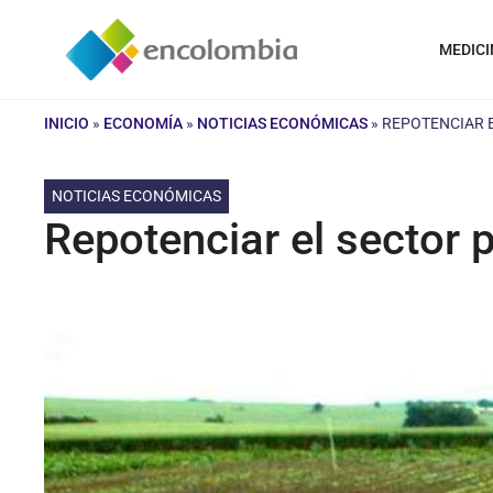
Saltar
al
MEDICI
contenido
INICIO
»
ECONOMÍA
»
NOTICIAS ECONÓMICAS
»
REPOTENCIAR 
NOTICIAS ECONÓMICAS
Repotenciar el sector 