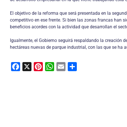
El objetivo de la reforma que será presentada en la segunda
competitivo en ese frente. Si bien las zonas francas han s
beneficios acordes con la actividad que desarrollan el sect
Igualmente, el Gobierno seguirá respaldando la creación d
hectáreas nuevas de parque industrial, con las que se ha 
F
X
Pi
W
E
C
a
nt
h
m
o
c
er
at
ai
m
e
e
s
l
p
b
st
A
ar
o
p
tir
o
p