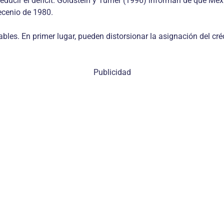
educir el déficit. Goldstein y Turner (1996) informan de que Méx
decenio de 1980.
s. En primer lugar, pueden distorsionar la asignación del crédit
Publicidad