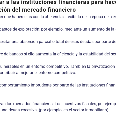
 a las instituciones financieras para hac
ación del mercado financiero
 que habérselas con la «herencia»; recibida de la época de cierr
 gastos de explotación; por ejemplo, mediante un aumento de la 
tar una absorción parcial o total de esas deudas por parte del 
re de bancos si ello aumenta la eficiencia y la estabilidad del s
lnerables en un entorno competitivo. También la privatización de
tribuir a mejorar el entorno competitivo.
omportamiento imprudente por parte de las instituciones financi
zan los mercados financieros. Los incentivos fiscales, por ejemp
na deuda excesiva. (por ejemplo, en el sector inmobiliario).