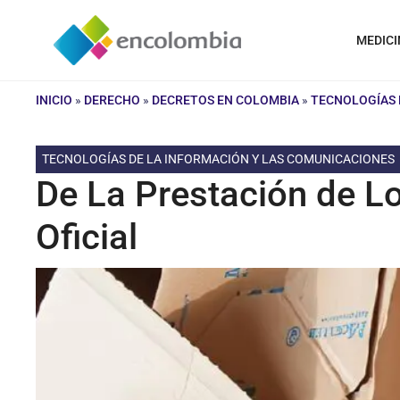
Saltar
al
MEDICI
contenido
INICIO
»
DERECHO
»
DECRETOS EN COLOMBIA
»
TECNOLOGÍAS 
TECNOLOGÍAS DE LA INFORMACIÓN Y LAS COMUNICACIONES
De La Prestación de Lo
Oficial