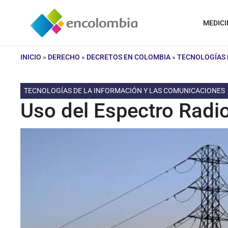
Saltar
al
MEDICI
contenido
INICIO
»
DERECHO
»
DECRETOS EN COLOMBIA
»
TECNOLOGÍAS 
TECNOLOGÍAS DE LA INFORMACIÓN Y LAS COMUNICACIONES
Uso del Espectro Radio