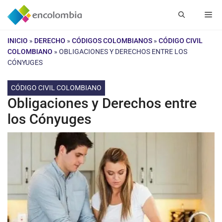
Saltar
Me
al
contenido
INICIO
»
DERECHO
»
CÓDIGOS COLOMBIANOS
»
CÓDIGO CIVIL
COLOMBIANO
»
OBLIGACIONES Y DERECHOS ENTRE LOS
CÓNYUGES
CÓDIGO CIVIL COLOMBIANO
Obligaciones y Derechos entre
los Cónyuges