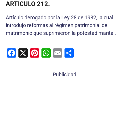
ARTICULO 212.
Artículo derogado por la Ley 28 de 1932, la cual
introdujo reformas al régimen patrimonial del
matrimonio que suprimieron la potestad marital.
F
X
Pi
W
E
C
a
nt
h
m
o
c
er
at
ai
m
Publicidad
e
e
s
l
p
b
st
A
ar
o
p
tir
o
p
k