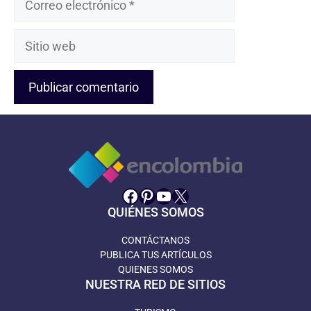
electrónico
Sitio
web
Facebook
Pinterest
YouTube
X
QUIÉNES SOMOS
CONTÁCTANOS
PUBLICA TUS ARTÍCULOS
QUIENES SOMOS
NUESTRA RED DE SITIOS