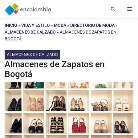
Saltar
Me
al
contenido
INICIO
»
VIDA Y ESTILO
»
MODA
»
DIRECTORIO DE MODA
»
ALMACENES DE CALZADO
»
ALMACENES DE ZAPATOS EN
BOGOTÁ
ALMACENES DE CALZADO
Almacenes de Zapatos en
Bogotá