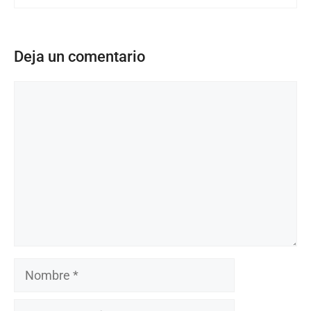
Deja un comentario
Comentario
Nombre
Correo