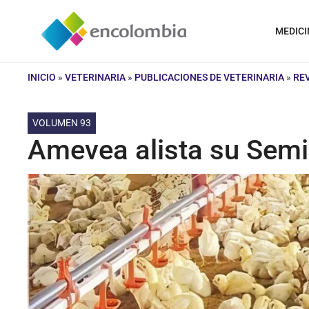
Saltar
al
MEDICI
contenido
INICIO
»
VETERINARIA
»
PUBLICACIONES DE VETERINARIA
»
REV
VOLUMEN 93
Amevea alista su Semin