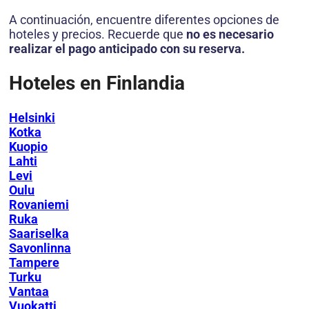
A continuación, encuentre diferentes opciones de
hoteles y precios. Recuerde que
no es necesario
realizar el pago anticipado con su reserva.
Hoteles en Finlandia
Helsinki
Kotka
Kuopio
Lahti
Levi
Oulu
Rovaniemi
Ruka
Saariselka
Savonlinna
Tampere
Turku
Vantaa
Vuokatti